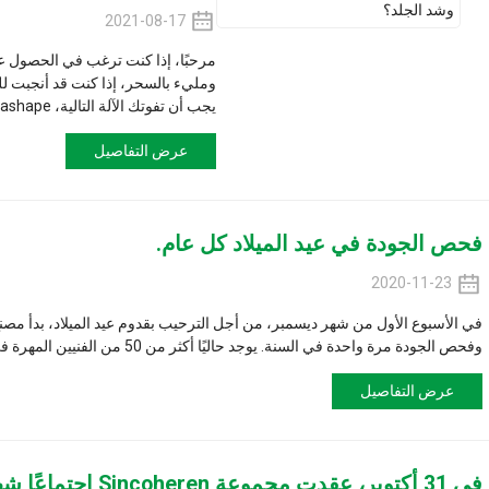
2021-08-17
مرحبًا، إذا كنت ترغب في الحصول على شكل يشبه عارض
ومليء بالسحر، إذا كنت قد أنجبت للتو طفلاً وأصبحت 
يجب أن تفوتك الآلة التالية، Kumashape، آلة سحرية مثل غاز البترول المسال وفيلاش...
عرض التفاصيل
في عيد الميلاد كل عام.
 يوجد حاليًا أكثر من 50 من الفنيين المهرة في مصنع بكين، وكل منهم...
يل
في 31 أكتوبر، عقدت مجموعة Sincoheren اجتماعًا