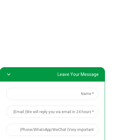
الاجتماع حوالي 200 من موظفي المبيعات
2020-11-23
بالمجموعة. كما 
والتطوير و...
عرض التفاص
Leave Your Message
في 12 نوفمبر، أصدرت سينكوهيرين أحدث المنتجات--إمسكولت.
2020-11-23
في 12 نوفم
وأجرت الآلاف من 
عرض التفاص