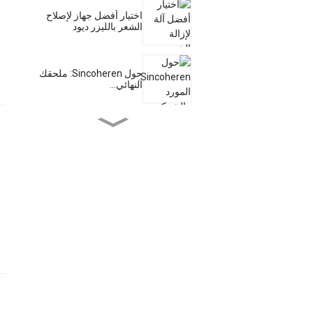
اختيار أفضل جهاز لإصلاح
الشعر بالليزر ديود
حول Sincoheren: ملحقك
النهائي...
أحدث ثورة في جسدك مع
عطر Ems Musc...
ماكينات الهايفو الطبية من
الشركة الرائدة...
Shr Ipl: الحل النهائي
لمشاكل...
احصلي على بشرة خالية من