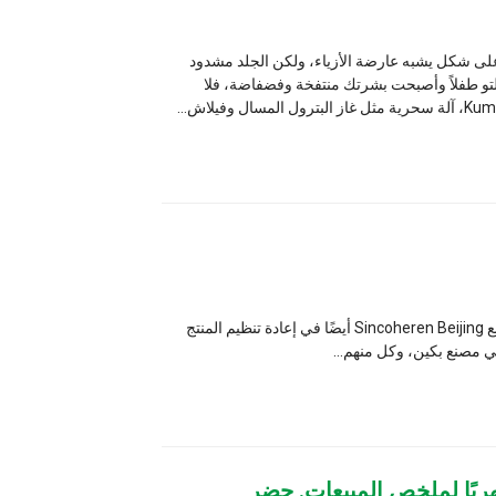
ة الأزياء، ولكن الجلد مشدود
بشرتك منتفخة وفضفاضة، فلا
في الأسبوع الأول من شهر ديسمبر، من أجل الترحيب بقدوم عيد الميلاد، بدأ مصنع Sincoheren Beijing أيضًا في إعادة تنظيم المنتج
 شهريًا لملخص المبيعات. حضر