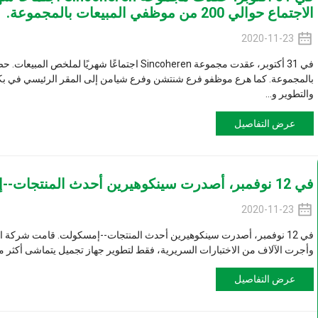
 بالمجموعة.
هرع موظفو فرع شنتشن وفرع شيامن إلى المقر الرئيسي في بكين للمشاركة. أصح
يل
بر، أصدرت سينكوهيرين أحدث المنتجات--إمسكولت. قامت شركة الآلات هذه بالبحث وت
الاختبارات السريرية، فقط لتطوير جهاز تجميل يتماشى أكثر مع الاستهلاك...
يل