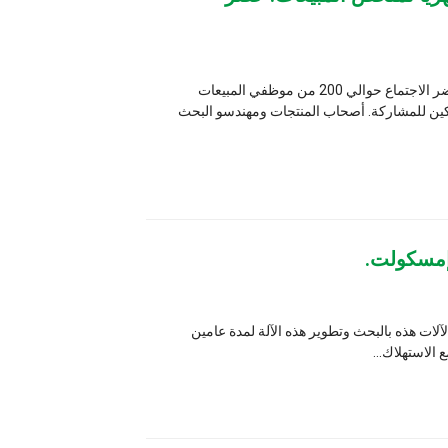
في 31 أكتوبر، عقدت مجموعة Sincoheren اجتماعًا شهريًا لملخص المبيعات. حضر الاجتماع حوالي 200 من موظفي المبيعات
اب المنتجات ومهندسو البحث
طوير هذه الآلة لمدة عامين