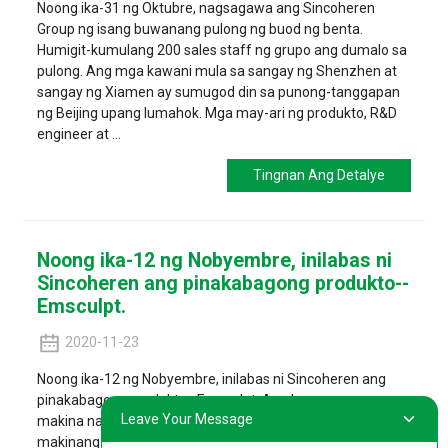
Noong ika-31 ng Oktubre, nagsagawa ang Sincoheren
Group ng isang buwanang pulong ng buod ng benta.
Humigit-kumulang 200 sales staff ng grupo ang dumalo sa
pulong. Ang mga kawani mula sa sangay ng Shenzhen at
sangay ng Xiamen ay sumugod din sa punong-tanggapan
ng Beijing upang lumahok. Mga may-ari ng produkto, R&D
engineer at ...
Tingnan Ang Detalye
Noong ika-12 ng Nobyembre, inilabas ni
Sincoheren ang pinakabagong produkto--
Emsculpt.
2020-11-23
Noong ika-12 ng Nobyembre, inilabas ni Sincoheren ang
pinakabagong produkto--Emsculpt. Ang kumpanya ng
Leave Your Message
makina na ito ay nagsasaliksik at nagpapaunlad ng
makinang ito sa loob ng dalawang taon at nakagawa na ng