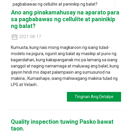
Ano ang pinakamahusay na aparato para
sa pagbabawas ng cellulite at paninikip
ng balat?
2021-08-17
Kumusta, kung nais mong magkaroon ng isang tulad-
modelo na pigura, ngunit ang balat ay masikip at puno ng
kagandahan, kung kakapanganak mo pa lamang sa isang
sanggol at naging namamaga at maluwag ang balat, kung
gayon hindi mo dapat palampasin ang sumusunod na
makina , Kumashape, isang mahiwagang makina tulad ng
LPG at Velash...
Tingnan Ang Detalye
Quality inspection tuwing Pasko bawat
taon.