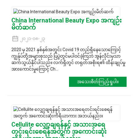
China International Beauty Expo အကျဉ်း
မိတ်ဆက်
၂၀၂၁-၀၈-၂၃
2020 မှ 2021 နှစ်နှစ်အတွင်း Covid 19 တည်ရှိနေသောကြောင့်
ကျွန်ုပ်တို့အများစုသည် ပြပွဲတွင်မပါဝင်ခဲ့ကြဘဲ အွန်လိုင်းမှသာ
ဆက်သွယ်နိုင်ပါသည်။ လက်ရှိတွင် တရုတ်အစိုးရ၏ ထိန်းချုပ်မှု
အားကောင်းမှုကြောင့် Ch...
အသေးစိတ်ကြည့်ရှုပါ။
Cellulite လျှော့ချရန်နှင့် အသားအရေ
တင်းရင်းစေရန်အတွက် အကောင်းဆုံး