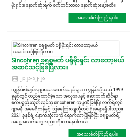
မိုးရှင်း။ နောက်ဆုံးရက် စက်တင်ဘာလ နောက်ဆုံးနေ့အထိ။
အသေးစိတ်ကြည့်ရှုပါ။
Sincohren ခရစ္စမတ် ပရိုမိုးရှင်း လာတော့မယ်
အဆင်သင့်ဖြစ်ပြီလား။
၂၀၂၁-၁၂-၂၀
ကျွန်ုပ်၏ချစ်လှစွာသောဖောက်သည်များ ၊ ကျွန်ုပ်တို့သည် 1999
ခုနှစ်တွင် တည်ထောင်ခဲ့သော အလှအပနှင့် ဆေးဘက်ဆိုင်ရာ
စက်ပစ္စည်းထုတ်လုပ်သူ sincoheren ကုမ္ပဏီဖြစ်ပြီး လက်ရှိတွင်
ဂျာမနီ၊ အမေရိကန်နှင့် သြစတြေးလျတို့တွင် ရုံးခွဲများရှိပါသည်။
2021 ခုနှစ်ရဲ့ နောက်ဆုံးလကို ရောက်လာပြီဖြစ်ပြီး ခရစ္စမတ်ရဲ့
အငွေ့အသက်တွေလည်း တိုးလာနေပါတယ်...
အသေးစိတ်ကြည့်ရှုပါ။