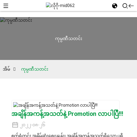
ကုမ္ပဏီသတင်း
အိမ်
ကုမ္ပဏီသတင်း
အချိန်အကန့်အသတ်နဲ့ Promotion လာပါပြီ!!!
၂၀၂၂-၀၈-၂၆
စက်ရုံတွင်း အနိမ့်ဆုံးစျေးနှုန်း၊ အချိန်အကန့်အသတ်ရှိသော ပရို