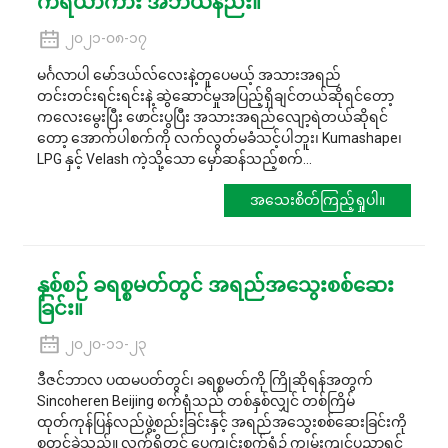
ကိရိယာကား အဘယ်နည်း။
၂၀၂၁-၀၈-၁၇
မင်္ဂလာပါ မော်ဒယ်လ်လေးနဲ့တူပေမယ့် အသားအရည်
တင်းတင်းရင်းရင်းနဲ့ ဆွဲဆောင်မှုအပြည့်ရှိချင်တယ်ဆိုရင်တော့
ကလေးမွေးပြီး ဖောင်းပွပြီး အသားအရည်လျော့ရဲတယ်ဆိုရင်
တော့ အောက်ပါစက်ကို လက်လွတ်မခံသင့်ပါဘူး၊ Kumashape၊
LPG နှင့် Velash ကဲ့သို့သော မှော်ဆန်သည့်စက်...
အသေးစိတ်ကြည့်ရှုပါ။
နှစ်စဉ် ခရစ္စမတ်တွင် အရည်အသွေးစစ်ဆေး
ခြင်း။
၂၀၂၀-၁၁-၂၃
ဒီဇင်ဘာလ ပထမပတ်တွင်၊ ခရစ္စမတ်ကို ကြိုဆိုရန်အတွက်
Sincoheren Beijing စက်ရုံသည် တစ်နှစ်လျှင် တစ်ကြိမ်
ထုတ်ကုန်ပြန်လည်ဖွဲ့စည်းခြင်းနှင့် အရည်အသွေးစစ်ဆေးခြင်းကို
စတင်ခဲ့သည်။ လက်ရှိတွင် ပေကျင်းစက်ရုံ၌ ကျွမ်းကျင်ပညာရှင်