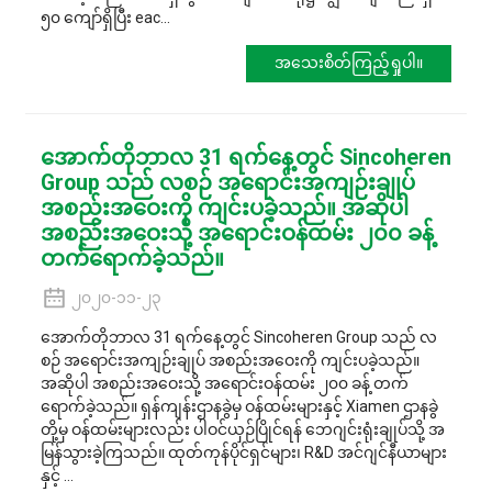
၅၀ ကျော်ရှိပြီး eac...
အသေးစိတ်ကြည့်ရှုပါ။
အောက်တိုဘာလ 31 ရက်နေ့တွင် Sincoheren
Group သည် လစဉ် အရောင်းအကျဉ်းချုပ်
အစည်းအဝေးကို ကျင်းပခဲ့သည်။ အဆိုပါ
အစည်းအဝေးသို့ အရောင်းဝန်ထမ်း ၂၀၀ ခန့်
တက်ရောက်ခဲ့သည်။
၂၀၂၀-၁၁-၂၃
အောက်တိုဘာလ 31 ရက်နေ့တွင် Sincoheren Group သည် လ
စဉ် အရောင်းအကျဉ်းချုပ် အစည်းအဝေးကို ကျင်းပခဲ့သည်။
အဆိုပါ အစည်းအဝေးသို့ အရောင်းဝန်ထမ်း ၂၀၀ ခန့် တက်
ရောက်ခဲ့သည်။ ရှန်ကျန်းဌာနခွဲမှ ဝန်ထမ်းများနှင့် Xiamen ဌာနခွဲ
တို့မှ ဝန်ထမ်းများလည်း ပါဝင်ယှဉ်ပြိုင်ရန် ဘေဂျင်းရုံးချုပ်သို့ အ
မြန်သွားခဲ့ကြသည်။ ထုတ်ကုန်ပိုင်ရှင်များ၊ R&D အင်ဂျင်နီယာများ
နှင့် ...