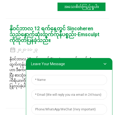
အသေးစိတ်ကြည့်ရှုပါ။
နိုဝင်ဘာလ 12 ရက်နေ့တွင် Sincoheren
သည်နောက်ဆုံးထွက်ကုန်ပစ္စည်း-Emsculpt
ကိုထုတ်ပြန်ခဲ့သည်။
၂၀၂၀-၁၁-၂၃
နိုဝင်ဘာလ 12 ရက်နေ့တွင် Sincoheren သည်နောက်ဆုံး
Leave Your Message
ထွက်ကုန်ပစ္စည်း-Emsculpt ကိုထုတ်ပြန်ခဲ့သည်။ ဒီစက်ကုမ္ပဏီ
ဟာ ဒီစက်ကို နှစ်နှစ်ကြာ သုတေသနလုပ်ပြီး တီထွင်ထုတ်လုပ်ခဲ့
ပြီး စားသုံးမှုနဲ့ လိုက်လျောညီထွေဖြစ်တဲ့ အလှအပဆိုင်ရာ
ကိရိယာကို တီထွင်ဖို့ ဆေးခန်းပေါင်း ထောင်ချီပြီး စမ်းသပ်မှုတွေ
ပြုလုပ်ခဲ့ပါတယ်။
အသေးစိတ်ကြည့်ရှုပါ။