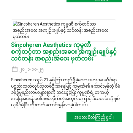
Sincoheren Aesthetics ကုမ္ပဏီ
စက်တင်ဘာ အစည်းအဝေး အကျဉ်းချုပ်နှင့်
သင်တန်း အစည်းအဝေး မှတ်တမ်း
၂၀၂၁-၁၀-၂၅
Sincoheren သည် 21 နှစ်ကြာ တည်ရှိခဲ့သော အလှအပဆိုင်ရာ
ပစ္စည်းထုတ်လုပ်သူတစ်ဦးအနေဖြင့် ကုမ္ပဏီ၏ ကောင်းမွန်တဲ့ စီမံ
ခန့်ခွဲမှုနည်းလမ်းများစွာကို သင်ယူခဲ့ပြီး ကုမ္ပဏီရဲ့ တကယ့်
အခြေအနေနဲ့ ပေါင်းစပ်လိုက်တဲ့အတွက်ကြောင့် ဒီသတင်းကို စုပ်
ယူနိုင်ခဲ့ပြီး တိုးတက်ကောင်းမွန်လာခဲ့ပါတယ်။
အသေးစိတ်ကြည့်ရှုပါ။