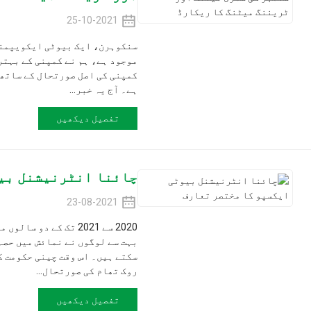
25-10-2021
موجود ہے، ہم نے کمپنی کے بہترین انتظامی طریقے
کمپنی کی اصل صورتحال کے ساتھ مل کر ہم نے اسے ج
ہے۔ آج یہ خبر...
تفصیل دیکھیں
چائنا انٹرنیشنل بیوٹی ایکسپو 
23-08-2021
2020 سے 2021 تک
بہت سے لوگوں نے نمائش میں حصہ نہیں لیا، اور ہم 
سکتے ہیں۔ اس وقت چینی حکومت کے مضبوط کنٹرول ک
روک تھام کی صورتحال...
تفصیل دیکھیں