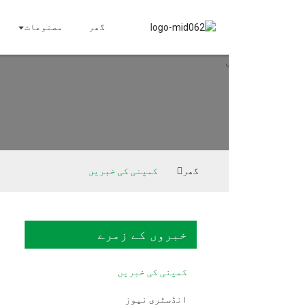
گھر
مصنوعات
علاج
ترب
کم
گھر
کمپنی کی خبریں
خبروں کے زمرے
کمپنی کی خبریں
انڈسٹری نیوز