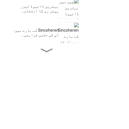
بہترین ڈائیوڈ لیزر
ہیئر ری کا انتخاب...
Sincoheren کے بارے میں:
آپ کی حتمی فراہمی...
Ems Musc کے ساتھ اپنے
جسم میں انقلاب لائیں...
Leadin سے طبی Hifu
مشینیں...
Shr Ipl: pe کے لئے حتمی
حل...
SHR IPL کے ساتھ بے عیب