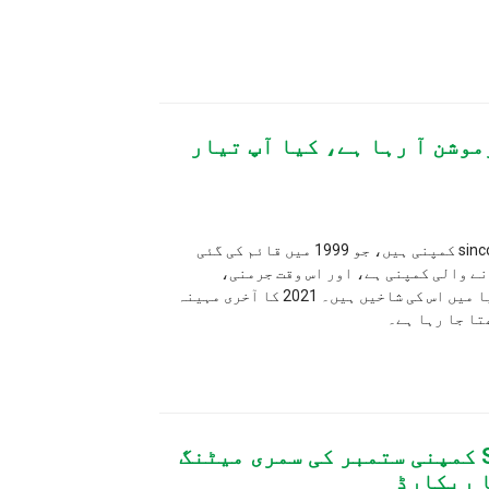
ہے، کیا آپ تیار
میرے پیارے صارفین، ہم sincoheren کمپنی ہیں، جو 1999 میں قائم کی گئی
، اور اس وقت جرمنی،
ریاستہائے متحدہ اور آسٹریلیا میں اس کی شاخیں ہیں۔ 2021 کا آخری مہینہ
Sin کمپنی ستمبر کی سمری میٹنگ