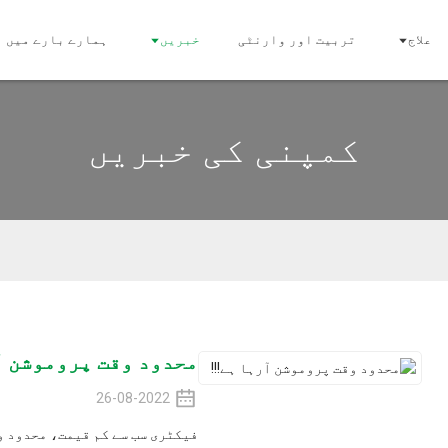
یت اور وارنٹی
خبریں
ہمارے بارے میں
ہم سے رابطہ 
پنی کی خبریں
محدود وقت پروموشن آرہا ہے!!!
26-08-2022
فیکٹری سب سے کم قیمت، محدود وقت پروموشن！ ستمب