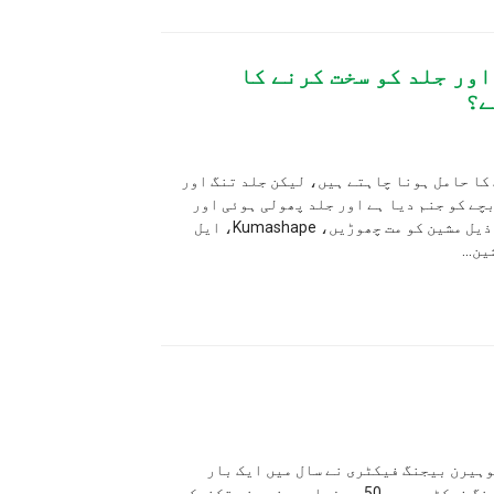
سخت کرنے کا
تے ہیں، لیکن جلد تنگ اور
 اور جلد پھولی ہوئی اور
ڈھیلی ہو گئی ہے، تو آپ کو درج ذیل مشین کو مت چھوڑیں، Kumashape، ایل
ری نے سال میں ایک بار
مصنوعات کی تنظیم نو اور معیار کا معائنہ بھی شروع کیا۔ اس وقت بیجنگ فیکٹری میں 50 سے زیادہ ہنر مند تکنیکی