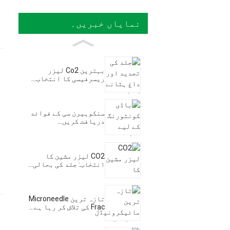
نمایاں خبریں۔
بہترین Co2 لیزر
ریسرفیسی کا انتخاب...
سنکوہیرن سی کے فوائد
دریافت کریں...
CO2 لیزر مشین کا
انتخاب: جلد کی بحالی...
تازہ ترین Microneedle
Frac کی تلاش کر رہا ہے...