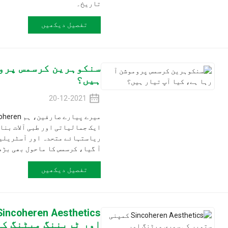
تاریخ۔
تفصیل دیکھیں
سنکوہرین کرسمس پروموشن آ رہا 
ہیں؟
20-12-2021
ایک جمالیاتی اور طبی آلات بنانے والی کمپنی ہے
آ گیا، کرسمس کا ماحول بھی بڑھتا جا رہا ہے۔
تفصیل دیکھیں
coheren Aesthetics
اور ٹریننگ میٹنگ کا ریکارڈ