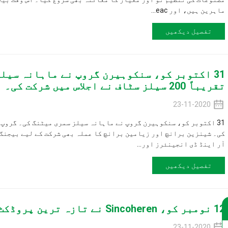
.
ں
 کو، سنکوہیرن گروپ نے ماہانہ سیلز سمری میٹن
31 اکتوبر 
 اور زیامین برانچ کا عملہ بھی شرکت کے لیے بیجنگ ہیڈ کوارٹر پہنچ
رز اور...
ں