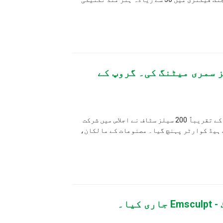
گ کی۔ گروپ کے
کو، سنکوہیرن گروپ نے ماہانہ سیلز سمری میٹنگ کی۔ گروپ کے تقریباً 200 سیلز سٹاف نے اجلاس میں شرکت
 گیا۔ مصنوعات کے مالکان،