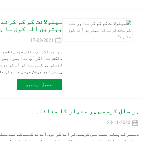
سیلولائٹ کو کم کرنے اور جلد کو 
بہترین آلہ کون سا ہے؟
17-08-2021
ہیلو، اگر آپ ماڈل جیسی شخصیت کا حامل ہونا چاہ
دلکش ہے، اگر آپ نے ابھی ابھی بچے کو جنم دیا ہے
پی جی اور ویلاش جیسی جادوئی مشین...
تفصیل دیکھیں
س پر معیار کا معائنہ۔
تے میں کرسمس کی آمد کو خوش آمدید کہنے کے لیے سنکوہیرن بیجنگ فیکٹ