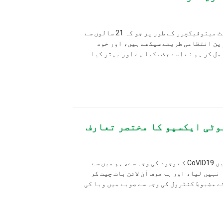
سنکوہرن، ایک بیوٹی ایکویپمنٹ مینوفیکچرر کے طور پر جو کہ 21 سالوں سے
 سیکھے ہیں، اور خود
ذب کیا ہے اور بہتر کیا
کا مختصر تعارف
 کے دو سالوں میں CoVID19 کے وجود کی وجہ سے، ہم میں سے
صرف آن لائن بات چیت کر
ی وجہ سے صوبے میں وبا کی