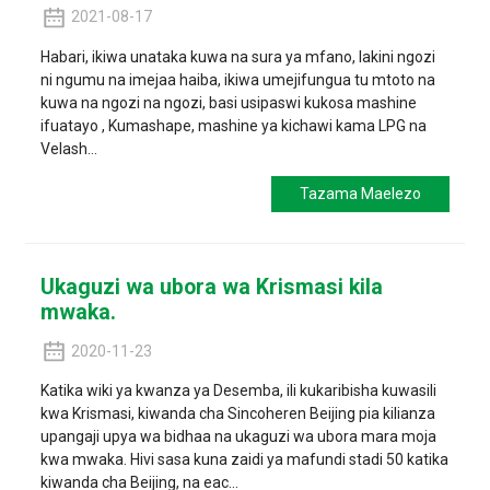
2021-08-17
Habari, ikiwa unataka kuwa na sura ya mfano, lakini ngozi
ni ngumu na imejaa haiba, ikiwa umejifungua tu mtoto na
kuwa na ngozi na ngozi, basi usipaswi kukosa mashine
ifuatayo , Kumashape, mashine ya kichawi kama LPG na
Velash...
Tazama Maelezo
Ukaguzi wa ubora wa Krismasi kila
mwaka.
2020-11-23
Katika wiki ya kwanza ya Desemba, ili kukaribisha kuwasili
kwa Krismasi, kiwanda cha Sincoheren Beijing pia kilianza
upangaji upya wa bidhaa na ukaguzi wa ubora mara moja
kwa mwaka. Hivi sasa kuna zaidi ya mafundi stadi 50 katika
kiwanda cha Beijing, na eac...