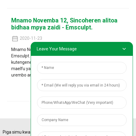
Mnamo Novemba 12, Sincoheren alitoa
bidhaa mpya zaidi - Emsculpt.
2020-11-23
Leave Your Message
Mnamo Novemba 12, Sincoheren alitoa bidhaa mpya zaidi -
Emsculpt. Kampuni hii ya mashine imekuwa ikitafiti na
kutengeneza mashine hii kwa miaka miwili na imefanya
maelfu ya vipimo vya kliniki, ili kutengeneza kifaa cha
urembo ambacho kinaendana zaidi na matumizi...
Tazama Maelezo
Piga simu kwa: +86
A-4 Sinotrans Plaza,