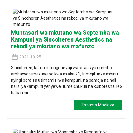
Muhtasari wa mkutano wa Septemba wa
Kampuni ya Sincoheren Aesthetics na
rekodi ya mkutano wa mafunzo
2021-10-25
Sincoheren, kama mtengenezaji wa vifaa vya urembo
ambavyo vimekuwepo kwa miaka 21, tumejifunza mbinu
nyingi bora za usimamizi wa kampuni, na pamoja na hali
halisi ya kampuni yenyewe, tumeichukua na kuiboresha. leo
habari hii ...
Tazama Maelezo