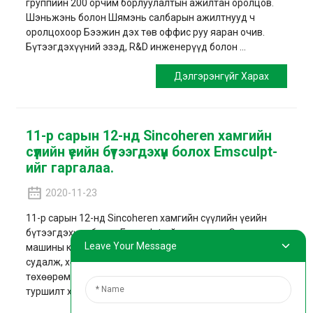
группийн 200 орчим борлуулалтын ажилтан оролцов.
Шэньжэнь болон Шямэнь салбарын ажилтнууд ч
оролцохоор Бээжин дэх төв оффис руу яаран очив.
Бүтээгдэхүүний эзэд, R&D инженерүүд болон ...
Дэлгэрэнгүйг Харах
11-р сарын 12-нд Sincoheren хамгийн
сүүлийн үеийн бүтээгдэхүүн болох Emsculpt-
ийг гаргалаа.
2020-11-23
11-р сарын 12-нд Sincoheren хамгийн сүүлийн үеийн
бүтээгдэхүүн болох Emsculpt-ийг гаргалаа. Энэхүү
Leave Your Message
машины компани нь энэ машиныг хоёр жилийн турш
судалж, хөгжүүлж, хэрэглээнд илүү нийцсэн гоо сайхны
төхөөрөмж бүтээхийн тулд олон мянган эмнэлзүйн
туршилт хийсэн ...