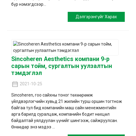
бүр нэмэгдсээр...
Дэлгэрэнгүйг Харах
Sincoheren Aesthetics компани 9-р
сарын тойм, сургалтын уулзалтын
тэмдэглэл
2021-10-25
Sincoheren, гоо сайхны тоног төхөөрөмж
үйлдвэрлэгчийн хувьд 21 жилийн турш оршин тогтнож
байгаа тул бид компанийн маш сайн менежментийн
арга барилд суралцаж, компанийн бодит нөхцөл
байдалтай уялдуулан үүнийг шингээж, сайжруулсан.
Өнөөдөр энэ мэдээ ...