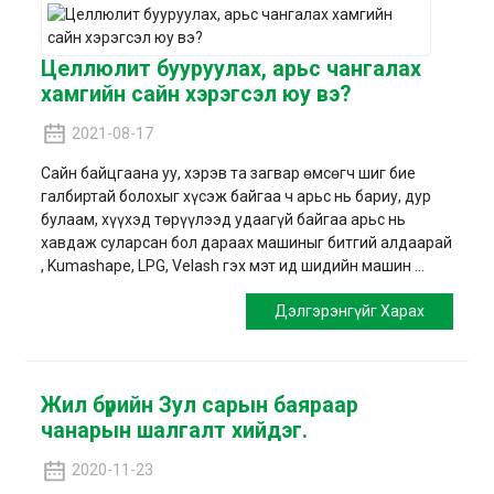
Целлюлит бууруулах, арьс чангалах
хамгийн сайн хэрэгсэл юу вэ?
2021-08-17
Сайн байцгаана уу, хэрэв та загвар өмсөгч шиг бие
галбиртай болохыг хүсэж байгаа ч арьс нь бариу, дур
булаам, хүүхэд төрүүлээд удаагүй байгаа арьс нь
хавдаж суларсан бол дараах машиныг битгий алдаарай
, Kumashape, LPG, Velash гэх мэт ид шидийн машин ...
Дэлгэрэнгүйг Харах
Жил бүрийн Зул сарын баяраар
чанарын шалгалт хийдэг.
2020-11-23