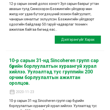
12-р сарын эхний долоо хоногт Зул сарын баярыг угтан
авахын тулд Синкохэрэн Бээжингийн үйлдвэр мөн
жилд нэг удаа бүтээгдэхүүний зохион байгуулалт,
чанарын хяналтыг эхлүүлсэн. Бээжингийн үйлдвэрт
одоогийн байдлаар 50 гаруй чадварлаг техникч
ажиллаж байгаа бөгөөд eac...
Дэлгэрэнгүйг Харах
10-р сарын 31-нд Sincoheren групп сар
бүрийн борлуулалтын хураангуй хурал
хийлээ. Уулзалтад тус группийн 200
орчим борлуулалтын ажилтан
оролцов.
2020-11-23
10-р сарын 31-нд Sincoheren групп сар бүрийн
борлуулалтын хураангуй хурал хийлээ. Уулзалтад тус