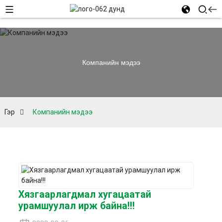
Компанийн мэдээ
Гэр
Компанийн мэдээ
Хязгаарлагдмал хугацаатай
урамшуулал ирж байна!!!