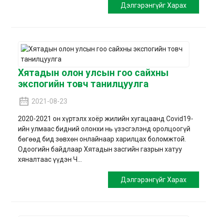
Дэлгэрэнгүйг Харах
Хятадын олон улсын гоо сайхны
экспогийн товч танилцуулга
2021-08-23
2020-2021 он хүртэлх хоёр жилийн хугацаанд Covid19-
ийн улмаас бидний олонхи нь үзэсгэлэнд оролцоогүй
бөгөөд бид зөвхөн онлайнаар харилцах боломжтой.
Одоогийн байдлаар Хятадын засгийн газрын хатуу
хяналтаас үүдэн Ч...
Дэлгэрэнгүйг Харах