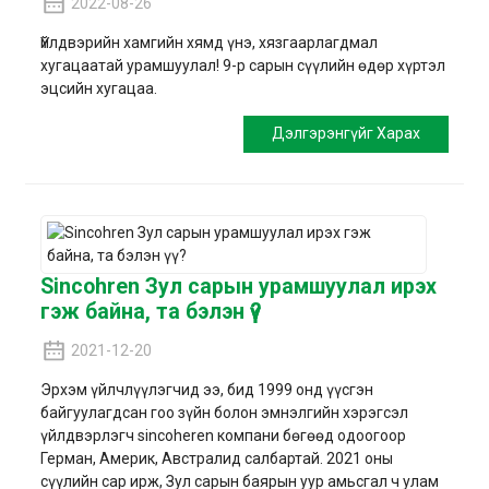
2022-08-26
Үйлдвэрийн хамгийн хямд үнэ, хязгаарлагдмал
хугацаатай урамшуулал! 9-р сарын сүүлийн өдөр хүртэл
эцсийн хугацаа.
Дэлгэрэнгүйг Харах
Sincohren Зул сарын урамшуулал ирэх
гэж байна, та бэлэн үү?
2021-12-20
Эрхэм үйлчлүүлэгчид ээ, бид 1999 онд үүсгэн
байгуулагдсан гоо зүйн болон эмнэлгийн хэрэгсэл
үйлдвэрлэгч sincoheren компани бөгөөд одоогоор
Герман, Америк, Австралид салбартай. 2021 оны
сүүлийн сар ирж, Зул сарын баярын уур амьсгал ч улам