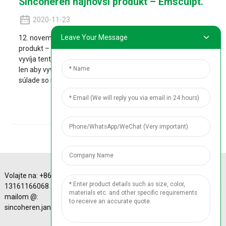
Sincoheren najnovší produkt – Emsculpt.
2020-11-23
Leave Your Message
12. novembra vydala spoločnosť Sincoheren najnovší
produkt – Emsculpt. Táto strojová spoločnosť skúma a
vyvíja tento stroj dva roky a vykonala tisíce klinických testov,
len aby vyvinula kozmetické zariadenie, ktoré je viac v
súlade so spotrebou...
Zobraziť Detail
Volajte na: +86
A-4 Sinotrans Plaza,
13161166068 alebo e-
43# Xizhimen
mailom @:
Beidajie, okres
© Copyright - 2010-
sincoheren.janice@gmail.com
Haidian, Peking, Čína.
2024: Všetky práva
vyhradené.京ICP备