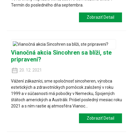
Termín do posledného dňa septembra.
Zobraziť Detail
Vianočná akcia Sincohren sa blíži, ste
pripravení?
20. 12. 2021
Vážení zákazníci, sme spoločnosť sincoheren, výrobca
estetických a zdravotníckych pomôcok založený v roku
1999 a v súčasnosti má pobočky v Nemecku, Spojených
štátoch amerických a Austrálii. Prišiel posledný mesiac roku
2021 a s ním rastie aj atmosféra Vianoc...
Zobraziť Detail