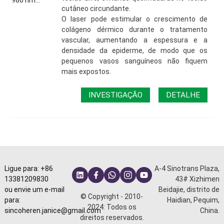
cutâneo circundante.
O laser pode estimular o crescimento de
colágeno dérmico durante o tratamento
vascular, aumentando a espessura e a
densidade da epiderme, de modo que os
pequenos vasos sanguíneos não fiquem
mais expostos.
INVESTIGAÇÃO
DETALHE
Ligue para: +86
A-4 Sinotrans Plaza,
13381209830
43# Xizhimen
ou envie um e-mail
Beidajie, distrito de
© Copyright - 2010-
para:
Haidian, Pequim,
2024: Todos os
sincoheren.janice@gmail.com
China.
direitos reservados.