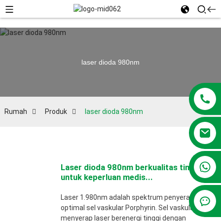
laser dioda 980nm
Rumah
Produk
laser dioda 980nm
+86 13381209830
Laser dioda 980nm berkualitas tinggi
untuk keperluan medis...
Laser 1.980nm adalah spektrum penyerapan
optimal sel vaskular Porphyrin. Sel vaskular
menyerap laser berenergi tinggi dengan