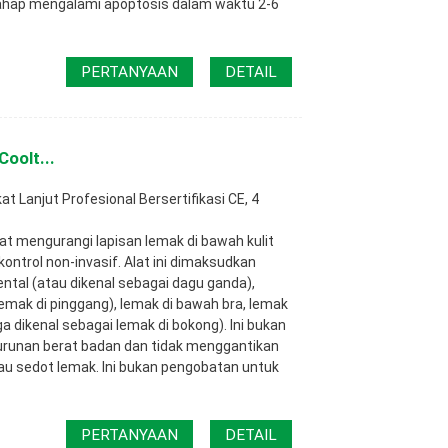
tahap mengalami apoptosis dalam waktu 2-6
PERTANYAAN
DETAIL
oolt...
 Lanjut Profesional Bersertifikasi CE, 4
at mengurangi lapisan lemak di bawah kulit
trol non-invasif. Alat ini dimaksudkan
al (atau dikenal sebagai dagu ganda),
lemak di pinggang), lemak di bawah bra, lemak
a dikenal sebagai lemak di bokong). Ini bukan
urunan berat badan dan tidak menggantikan
atau sedot lemak. Ini bukan pengobatan untuk
PERTANYAAN
DETAIL