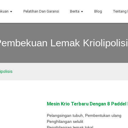
akuan
Pelatihan Dan Garansi
Berita
Blog
Tentang
embekuan Lemak Kriolipolis
polisis
Mesin Krio Terbaru Dengan 8 Paddel K
Pelangsingan tubuh, Pembentukan ulang
Penghilangan selulit
Penghilangan lemak lokal