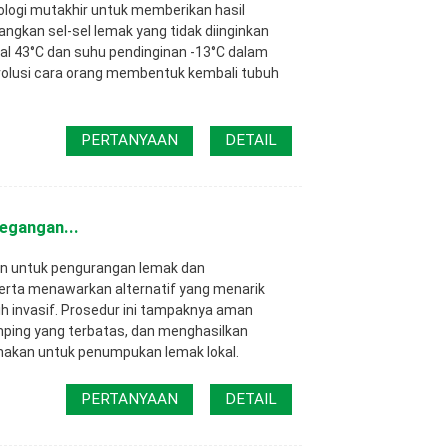
logi mutakhir untuk memberikan hasil
kan sel-sel lemak yang tidak diinginkan
l 43°C dan suhu pendinginan -13°C dalam
revolusi cara orang membentuk kembali tubuh
PERTANYAAN
DETAIL
egangan...
kan untuk pengurangan lemak dan
erta menawarkan alternatif yang menarik
ih invasif. Prosedur ini tampaknya aman
mping yang terbatas, dan menghasilkan
unakan untuk penumpukan lemak lokal.
PERTANYAAN
DETAIL