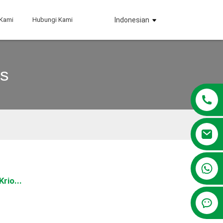
 Kami
Hubungi Kami
Indonesian
is
+86 13381209830
rio...