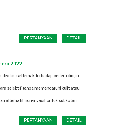
PERTANYAAN
DETAIL
aru 2022...
tivitas sel lemak terhadap cedera dingin
ra selektif tanpa memengaruhi kulit atau
kan alternatif non-invasif untuk subkutan.
r.
PERTANYAAN
DETAIL