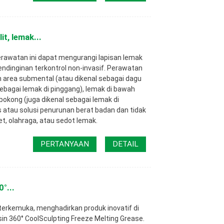
t, lemak...
rawatan ini dapat mengurangi lapisan lemak
ndinginan terkontrol non-invasif. Perawatan
 area submental (atau dikenal sebagai dagu
sebagai lemak di pinggang), lemak di bawah
bokong (juga dikenal sebagai lemak di
s atau solusi penurunan berat badan dan tidak
t, olahraga, atau sedot lemak.
PERTANYAAN
DETAIL
°...
erkemuka, menghadirkan produk inovatif di
in 360° CoolSculpting Freeze Melting Grease.