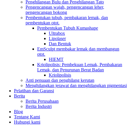
Penghilangan Bulu dan Penghilangan Tato
Pengencangan wajah, pengencangan leher,
pengencangan bokong
Pembentukan tubuh, pembakaran lemak, dan
pembentukan otot.
Pembentukan Tubuh Kumashape
Ultrabox
Lipolaser
Dan Bentuk
EmSculpt membakar lemak dan membangun
otot.
HIEMT
Kriolipolisis: Pembekuan Lemak, Pembakaran
Lemak, dan Penurunan Berat Badan
Kriolipolisis
Anti penuaan dan penghilang kerutan
Menghilangkan jerawat dan menghilangkan pigmentasi
Pelatihan dan Garansi
Berita
Berita Perusahaan
Berita Industri
Blog
Tentang Kami
Hubungi kami