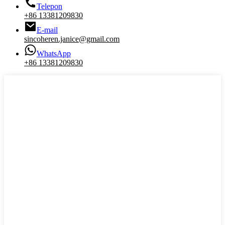
Telepon
+86 13381209830
E-mail
sincoheren.janice@gmail.com
WhatsApp
+86 13381209830