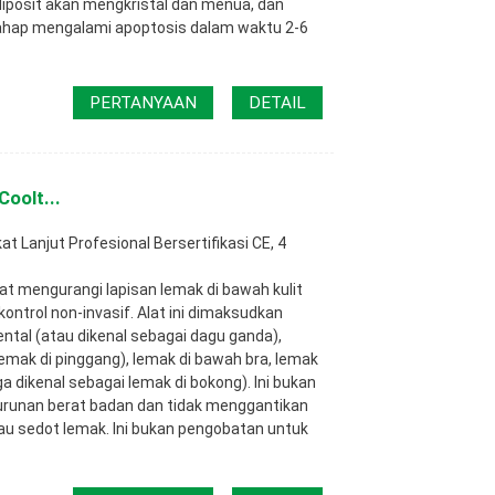
diposit akan mengkristal dan menua, dan
tahap mengalami apoptosis dalam waktu 2-6
PERTANYAAN
DETAIL
oolt...
 Lanjut Profesional Bersertifikasi CE, 4
at mengurangi lapisan lemak di bawah kulit
trol non-invasif. Alat ini dimaksudkan
al (atau dikenal sebagai dagu ganda),
lemak di pinggang), lemak di bawah bra, lemak
a dikenal sebagai lemak di bokong). Ini bukan
urunan berat badan dan tidak menggantikan
atau sedot lemak. Ini bukan pengobatan untuk