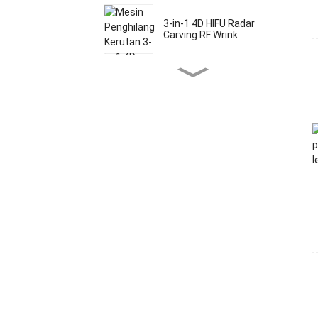
3-in-1 4D HIFU Radar
Carving RF Wrink...
Multifungsi 5 in 1 5d HIFU
Mikron...
Mesin 4D HIFU Vmax 2 In 1
Laser dioda bebas rasa
sakit yang disetujui FDA...
SHR I telah disetujui oleh
FDA dan TUV Medical CE...