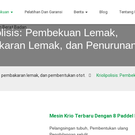
akuan
Pelatihan Dan Garansi
Berita
Blog
Tentang
polisis: Pembekuan Lemak,
aran Lemak, dan Penurunan
 pembakaran lemak, dan pembentukan otot.
Kriolipolisis: Pem
Mesin Krio Terbaru Dengan 8 Paddel K
Pelangsingan tubuh, Pembentukan ulang
Penghilangan selulit