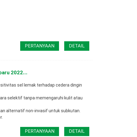
PERTANYAAN
DETAIL
aru 2022...
tivitas sel lemak terhadap cedera dingin
ra selektif tanpa memengaruhi kulit atau
kan alternatif non-invasif untuk subkutan.
r.
PERTANYAAN
DETAIL