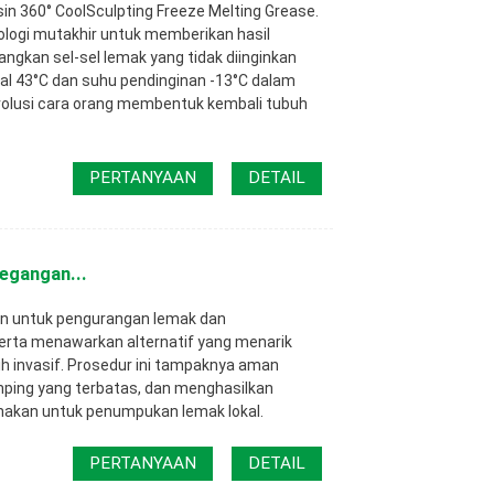
in 360° CoolSculpting Freeze Melting Grease.
logi mutakhir untuk memberikan hasil
kan sel-sel lemak yang tidak diinginkan
l 43°C dan suhu pendinginan -13°C dalam
revolusi cara orang membentuk kembali tubuh
PERTANYAAN
DETAIL
egangan...
kan untuk pengurangan lemak dan
erta menawarkan alternatif yang menarik
ih invasif. Prosedur ini tampaknya aman
mping yang terbatas, dan menghasilkan
unakan untuk penumpukan lemak lokal.
PERTANYAAN
DETAIL