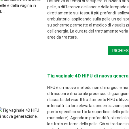
l'assenza di tempi di recupero. Funziona altr
pelle, a differenza dei laser e delle lampade 
direttamente sui tessuti più profondi, solleva
ambulatorio, applicando sulla pelle un gel s
su schermo permette al medico di visualizzar
dell'energia. La durata del trattamento varia 
aree da trattare.
RICHIES
Tig vaginale 4D HIFU di nuova generaz
HIFU è un nuovo metodo non chirurgico e non 
ultrasuoni e il naturale processo di guarigion
rilassata del viso. Il trattamento HIFU utiliz
intensità. La loro elevata concentrazione pe
punto specifico sotto la superficie della pell
muscolare). Agendo in profondità, stimola l
lo strato esterno della pelle. Ciò si traduce