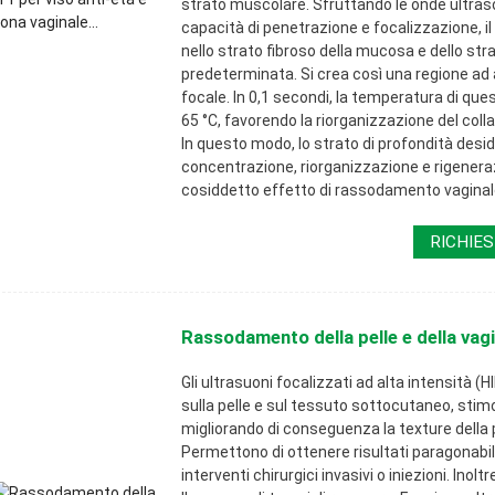
strato muscolare. Sfruttando le onde ultraso
capacità di penetrazione e focalizzazione, il
nello strato fibroso della mucosa e dello st
predeterminata. Si crea così una regione ad 
focale. In 0,1 secondi, la temperatura di que
65 °C, favorendo la riorganizzazione del coll
In questo modo, lo strato di profondità deside
concentrazione, riorganizzazione e rigenerazi
cosiddetto effetto di rassodamento vaginal
RICHIES
Rassodamento della pelle e della vagin
Gli ultrasuoni focalizzati ad alta intensità 
sulla pelle e sul tessuto sottocutaneo, stim
migliorando di conseguenza la texture della 
Permettono di ottenere risultati paragonabili 
interventi chirurgici invasivi o iniezioni. Ino