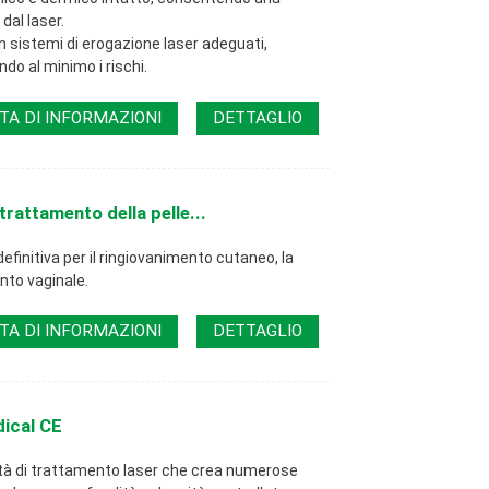
dal laser.
sistemi di erogazione laser adeguati,
do al minimo i rischi.
TA DI INFORMAZIONI
DETTAGLIO
trattamento della pelle...
efinitiva per il ringiovanimento cutaneo, la
ento vaginale.
TA DI INFORMAZIONI
DETTAGLIO
ical CE
ità di trattamento laser che crea numerose