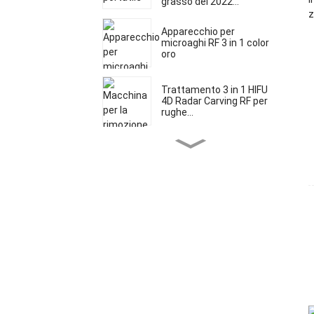
grasso del 2022...
Apparecchio per
microaghi RF 3 in 1 color
oro
Trattamento 3 in 1 HIFU
4D Radar Carving RF per
rughe...
Dispositivo multifunzione
5 in 1 5d HIFU Micron...
Apparecchio HIFU 4D
Vmax 2 in 1
Laser a diodo approvato
dalla FDA, trattamento
indolore...