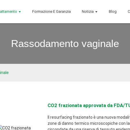
attamento
Formazione E Garanzia
Notizia
Blog
C
Rassodamento vaginale
inale
CO2 frazionata approvata da FDA/TU
Il resurfacing frazionato è una nuova modal
zone di danno termico microscopiche con lar
circondate da una riserva di tessuto epider