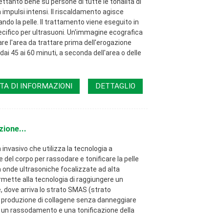
ettanto bene su persone di tutte le tonalità di
a impulsi intensi. Il riscaldamento agisce
ndo la pelle. Il trattamento viene eseguito in
pecifico per ultrasuoni. Un'immagine ecografica
e l'area da trattare prima dell'erogazione
dai 45 ai 60 minuti, a seconda dell'area o delle
TA DI INFORMAZIONI
DETTAGLIO
ione...
invasivo che utilizza la tecnologia a
e del corpo per rassodare e tonificare la pelle
za onde ultrasoniche focalizzate ad alta
rmette alla tecnologia di raggiungere un
e, dove arriva lo strato SMAS (strato
a produzione di collagene senza danneggiare
 in un rassodamento e una tonificazione della