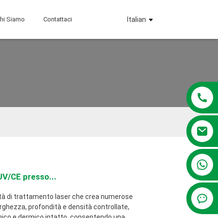
hi Siamo
Contattaci
Italian
+86 13381209830
V/CE presso...
ità di trattamento laser che crea numerose
ghezza, profondità e densità controllate,
mico e dermico intatto, consentendo una