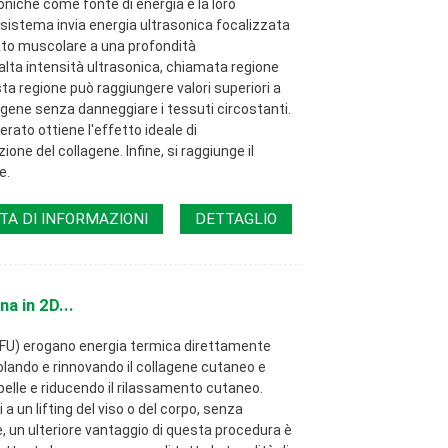
niche come fonte di energia e la loro
 sistema invia energia ultrasonica focalizzata
rato muscolare a una profondità
alta intensità ultrasonica, chiamata regione
sta regione può raggiungere valori superiori a
agene senza danneggiare i tessuti circostanti.
rato ottiene l'effetto ideale di
one del collagene. Infine, si raggiunge il
e.
TA DI INFORMAZIONI
DETTAGLIO
a in 2D...
(HIFU) erogano energia termica direttamente
olando e rinnovando il collagene cutaneo e
pelle e riducendo il rilassamento cutaneo.
a un lifting del viso o del corpo, senza
ltre, un ulteriore vantaggio di questa procedura è