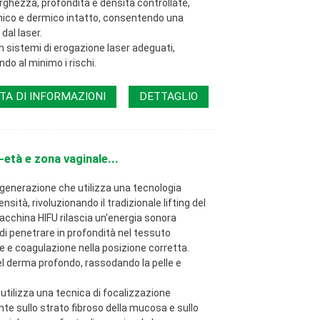
ghezza, profondità e densità controllate,
mico e dermico intatto, consentendo una
dal laser.
sistemi di erogazione laser adeguati,
do al minimo i rischi.
TA DI INFORMAZIONI
DETTAGLIO
-età e zona vaginale...
generazione che utilizza una tecnologia
nsità, rivoluzionando il tradizionale lifting del
macchina HIFU rilascia un'energia sonora
di penetrare in profondità nel tessuto
 e coagulazione nella posizione corretta.
el derma profondo, rassodando la pelle e
utilizza una tecnica di focalizzazione
te sullo strato fibroso della mucosa e sullo