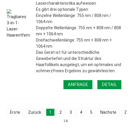
Lasercharakteristika aufweisen.
Es gibt drei optionale Typen:
Einzelne Wellenlänge: 755 nm / 808 nm /
1064 nm
Doppelte Wellenlänge: 755 nm + 808 nm / 808
nm + 1064 nm
Dreifachwellenlänge: 755 nm + 808 nm +
1064 nm
Das Gerät ist für unterschiedliche
Gewebetiefen und die Struktur des
Haarfollikels ausgelegt, um ein optimales und
schmerzfreies Ergebnis zu gewährleisten.
ANFRAGE
DETAIL
Erste
Zurück
1
2
3
4
5
Nächste
Zul
14