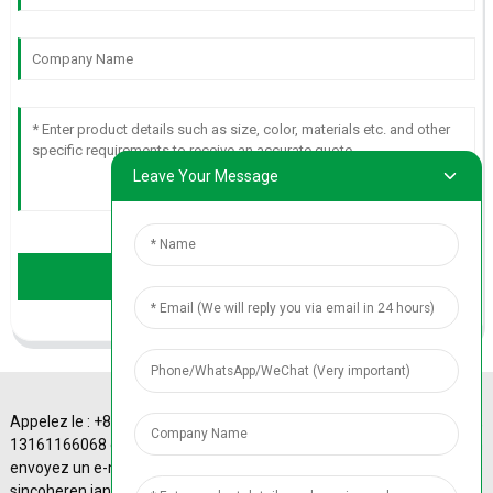
Leave Your Message
Send
Appelez le : +86
A-4 Sinotrans Plaza,
13161166068 ou
43# Xizhimen
envoyez un e-mail à :
Beidajie, district de
© Copyright - 2010-
sincoheren.janice@gmail.com
Haidian, Pékin, Chine.