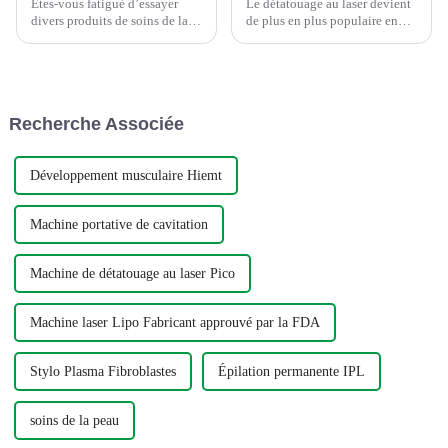
Êtes-vous fatigué d’essayer
Le détatouage au laser devient
divers produits de soins de la
de plus en plus populaire en
peau qui ne donnent que des
raison de son efficacité et de
résultats temporaires ? Êtes-
ses effets secondaires minimes.
vous à la recherche d’un moyen
non invasif d’obtenir une peau
impeccable ? Le soin du visage
Recherche Associée
Hydra Peel et le soin Oxygen
Jet Peel M...
Développement musculaire Hiemt
Machine portative de cavitation
Machine de détatouage au laser Pico
Machine laser Lipo Fabricant approuvé par la FDA
Stylo Plasma Fibroblastes
Épilation permanente IPL
soins de la peau