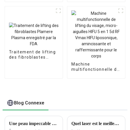
Freezing
Traitement de lifting
des fibroblastes
Plamere Plasma
Machine
enregistré par la FDA
multifonctionnelle de
lifting du visage,
micro-aiguilles HIFU 5
en 1 5d RF Vmax HIFU
liposonique,
amincissante et
raffermissante pour
Blog Connexe
le corps
Une peau impeccable avec les machines Hydra Peel et Oxygen Jet Peel
Quel laser est le meilleur pour le détatouage ?