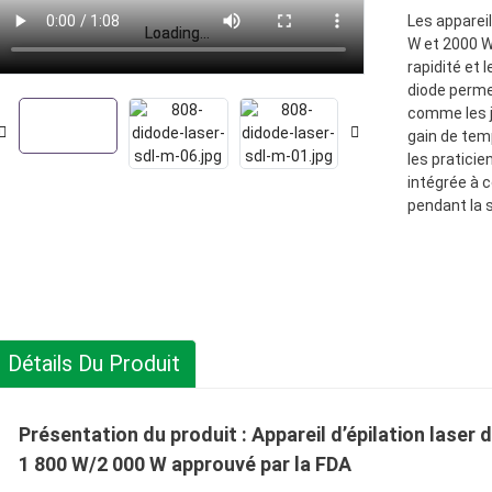
Les apparei
Loading...
Loading...
W et 2000 W
rapidité et l
diode perme
comme les j
gain de tem
les praticie
intégrée à c
pendant la 
Détails Du Produit
Présentation du produit : Appareil d’épilation lase
1 800 W/2 000 W approuvé par la FDA