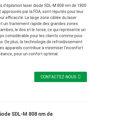
ls d'épilation laser diode SDL-M 808 nm de 1800
, approuvés par la FDA, sont réputés pour leur
eur efficacité. La large zone ciblée du laser
t un traitement rapide des grandes zones
ambes, le dos et le torse, ce qui représente un
ps considérable pour les clients comme pour
ns. De plus, la technologie de refroidissement
es appareils contribue à minimiser l'inconfort
séance, pour un confort optimal.
CONTACTEZ-NOUS
r diode SDL-M 808 nm de