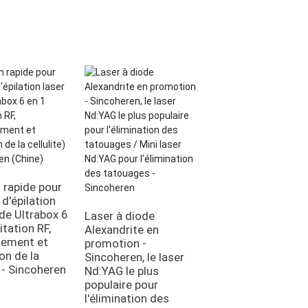
Vente directe d'u
d'épilateurs laser
n rapide pour
diode - Machine d
l d'épilation
remodelage corpo
ode Ultrabox 6
Laser à diode
et de réduction de
itation RF,
Alexandrite en
cellulite Kuma Sha
sement et
promotion -
Sincoheren
on de la
Sincoheren, le laser
) - Sincoheren
Nd:YAG le plus
populaire pour
l'élimination des