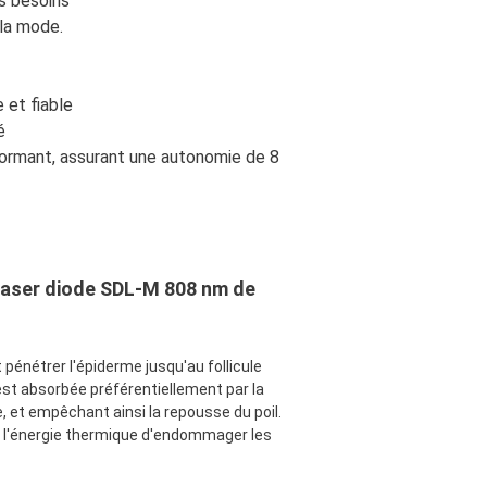
rs besoins
 la mode.
 et fiable
é
formant, assurant une autonomie de 8
n laser diode SDL-M 808 nm de
pénétrer l'épiderme jusqu'au follicule
 est absorbée préférentiellement par la
re, et empêchant ainsi la repousse du poil.
he l'énergie thermique d'endommager les