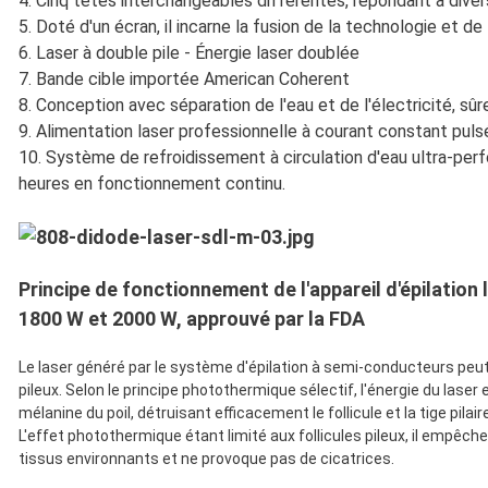
4. Cinq têtes interchangeables différentes, répondant à dive
5. Doté d'un écran, il incarne la fusion de la technologie et de
6. Laser à double pile - Énergie laser doublée
7. Bande cible importée American Coherent
8. Conception avec séparation de l'eau et de l'électricité, sûre
9. Alimentation laser professionnelle à courant constant puls
10. Système de refroidissement à circulation d'eau ultra-per
heures en fonctionnement continu.
Principe de fonctionnement de l'appareil d'épilatio
1800 W et 2000 W, approuvé par la FDA
Le laser généré par le système d'épilation à semi-conducteurs peut 
pileux. Selon le principe photothermique sélectif, l'énergie du laser
mélanine du poil, détruisant efficacement le follicule et la tige pilai
L'effet photothermique étant limité aux follicules pileux, il empêc
tissus environnants et ne provoque pas de cicatrices.