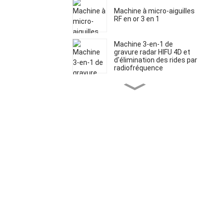
Machine à micro-aiguilles
RF en or 3 en 1
Machine 3-en-1 de
gravure radar HIFU 4D et
d'élimination des rides par
radiofréquence
Appareil multifonctionnel
5 en 1 HIFU 5D à micro-
aiguilles et
radiofréquence Vmax
HIFU liposonique pour
l'amincissement du
corps, le
Machine 4D HIFU Vmax 2
raffermissement de la
en 1
peau et le lifting du visage
Dispositif d'épilation laser
diode indolore approuvé
par la FDA
Dispositif SHR IPL
approuvé par la FDA et