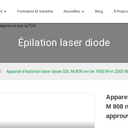
nt
Formation Et Garantie
Nouvelles
Blog
À Propo
Épilation laser diode
Appareil d'épilation laser diode SDL-M 808 nm de 1800 W et 2000 W
Apparei
M 808 
approu