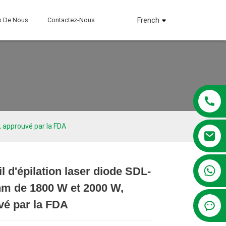
s De Nous
Contactez-Nous
French
, approuvé par la FDA
+86 13381209830
l d'épilation laser diode SDL-
Loading...
Loading...
Loading...
Loading...
nm de 1800 W et 2000 W,
vé par la FDA