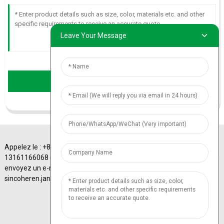
Leave Your Message
Send
Appelez le : +86
A-4 Sinotrans Plaza,
13161166068 ou
43# Xizhimen
envoyez un e-mail à :
Beidajie, district de
© Copyright - 2010-
sincoheren.janice@gmail.com
Haidian, Pékin, Chine.
2024 : Tous droits
réservés. Beijing ICP
No. 13014367-55
Plan
du site
-
Plan du