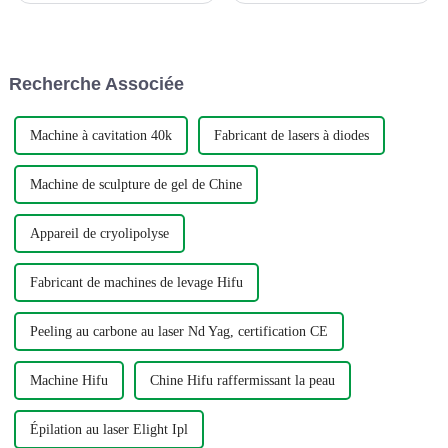
Muscle Stimulation) est
jour sur les machines de beauté
devenue un concurrent de
et leurs avantages significatifs.
premier plan, promettant de
Aujourd'hui, nous sommes
tonifier les muscles et
heureux de vous présenter le
Recherche Associée
d'améliorer le physique sans
dernier ajout...
avoir besoin d'int...
Machine à cavitation 40k
Fabricant de lasers à diodes
Machine de sculpture de gel de Chine
Appareil de cryolipolyse
Fabricant de machines de levage Hifu
Peeling au carbone au laser Nd Yag, certification CE
Machine Hifu
Chine Hifu raffermissant la peau
Épilation au laser Elight Ipl