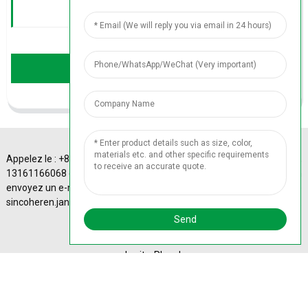
Send
Appelez le : +86
A-4 Sinotrans Plaza,
13161166068 ou
43# Xizhimen
envoyez un e-mail à :
Beidajie, district de
© Copyright - 2010-
sincoheren.janice@gmail.com
Haidian, Pékin, Chine.
2024 : Tous droits
Send
réservés. Beijing ICP
No. 13014367-55
Plan
du site
-
Plan du
siteTrans
-
Recherche
supérieure