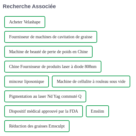
techniques de massage. La tête
ligne. À l'heure actuelle, en
Recherche Associée
de massage est entraînée pour
raison du contrôle strict de...
tourner selon un mouvement
giratoire...
Acheter Velashape
Fournisseur de machines de cavitation de graisse
Machine de beauté de perte de poids en Chine
Chine Fournisseur de produits laser à diode 808nm
minceur liposonique
Machine de cellulite à rouleau sous vide
Pigmentation au laser Nd Yag commuté Q
Dispositif médical approuvé par la FDA
Emslim
Réduction des graisses Emsculpt