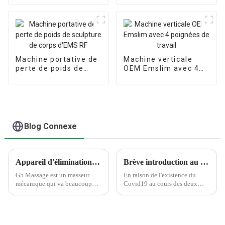
Glow Skin O+ à
de graisse Coolplas
oxygène
Cryolipolysis
Machine portative de
Machine verticale
perte de poids de
OEM Emslim avec 4
sculpture de corps
poignées de travail
d'EMS RF
Blog Connexe
Appareil d'élimination de la cellulite G5 Masseur
Brève introduction au Salon international de la beauté de Chine
G5 Massage est un masseur
En raison de l'existence du
mécanique qui va beaucoup
Covid19 au cours des deux
plus profondément que le
années 2020 à 2021, beaucoup
thérapeute ne peut le faire.
d'entre nous n'ont pas participé
Différentes têtes sont utilisées
à l'exposition et nous ne
pour imiter différentes
pouvons communiquer qu'en