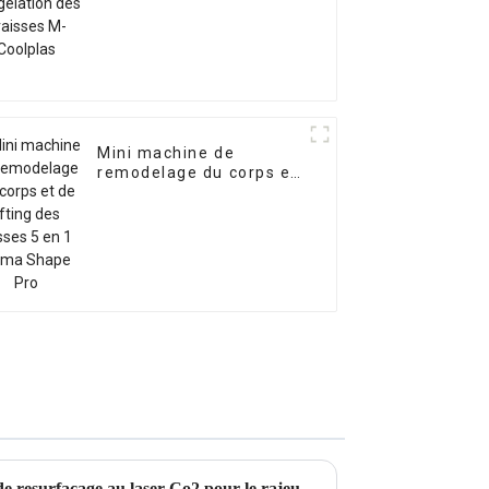
graisses M-Coolplas
Mini machine de
remodelage du corps et
de lifting des fesses 5
en 1 Kuma Shape Pro
Choisir la meilleure machine de resurfaçage au laser Co2 pour le rajeunissement de la peau et l'élimination des cicatrices