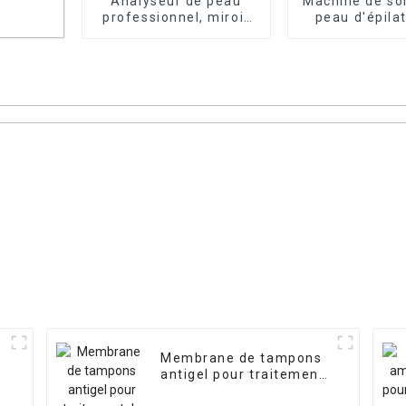
Analyseur de peau
Machine de soi
professionnel, miroir
peau d'épila
magique, Machine
laser IPL N
d'analyse de la peau
du visage 3D
 à
Membrane de tampons
antigel pour traitement
de congélation des