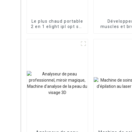
Le plus chaud portable
Développer
2 en 1 elight ipl opt shr
muscles et br
rf nd Yag Laser
graisse
détatouage/machine
d'épilation ipl