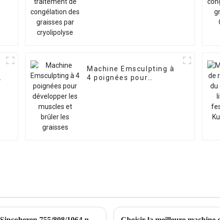
graisses par
cryolipolyse
-
Machine Emsculpting à
4 poignées pour
développer les muscles
et brûler les graisses
Pourquoi le laser à diode cohérente Beijing Sincoheren 755/808/1064 nm est le meilleur choix pour l'épilation