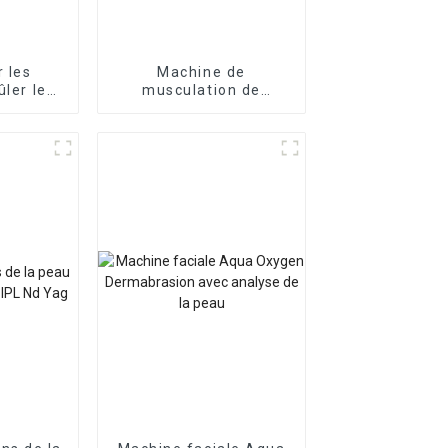
 les
Machine de
ûler les
musculation de
s
sculpture de corps RF
de forme Hiemt