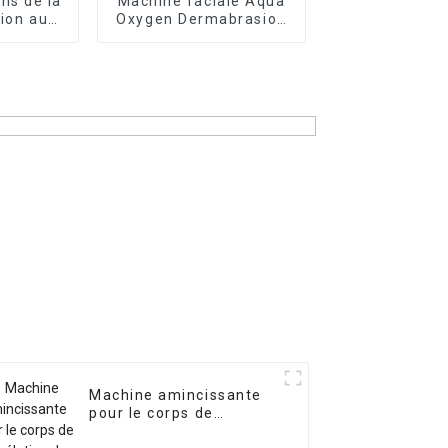
ns de la
Machine faciale Aqua
tion au
Oxygen Dermabrasion
d Yag
avec analyse de la
peau
Machine amincissante
pour le corps de
congélation des