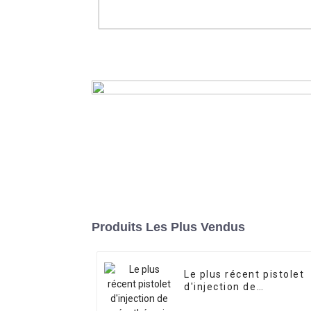
Machine 6-en-1 de lipolaser RF
cavitation
En savoir plus
Produits Les Plus Vendus
Le plus récent pistolet
d'injection de
mésothérapie sans