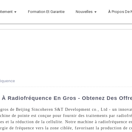
aitement
Formation Et Garantie
Nouvelles
À Propos De 
réquence
 À Radiofréquence En Gros - Obtenez Des Offre
n gros de Beijing Sincoheren S&T Development co., Ltd - un innovat
chine de pointe est conçue pour fournir des traitements par radiofré
es et la réduction de la cellulite. Notre machine à radiofréquence e
rgie de fréquence vers la zone ciblée, favorisant la production de co