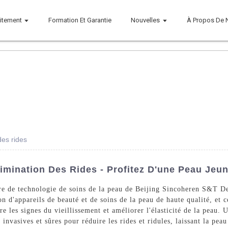
aitement
Formation Et Garantie
Nouvelles
À Propos De 
des rides
imination Des Rides - Profitez D'une Peau Jeu
ère de technologie de soins de la peau de Beijing Sincoheren S&T D
on d'appareils de beauté et de soins de la peau de haute qualité, et 
e les signes du vieillissement et améliorer l'élasticité de la peau. 
invasives et sûres pour réduire les rides et ridules, laissant la pea