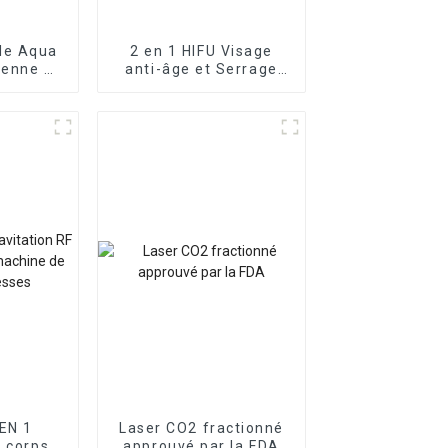
le Aqua
2 en 1 HIFU Visage
éenne 4
anti-âge et Serrage
vaginal Beauté
 EN 1
Laser CO2 fractionné
F corps
approuvé par la FDA