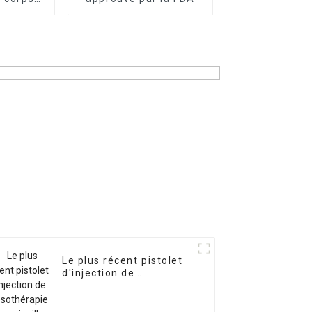
chine de
fesses
Le plus récent pistolet
d'injection de
mésothérapie sans
aiguille pour lifting du
visage