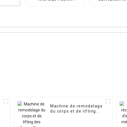
1064nm
minceur et ma
levage des 
tation
on de
Machine de remodelage
du corps et de lifting
des fesses Kuma Shape
Pro 5-en-1