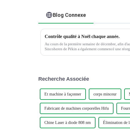
Blog Connexe
Contrôle qualité à Noël chaque année.
Au cours de la première semaine de décembre, afin d'accu
Sincoheren de Pékin a également commencé une réorgan
de qualité une fois par an. Il y a actuellement ...
Recherche Associée
Et machine à façonner
corps minceur
Fabricant de machines corporelles Hifu
Fourn
Chine Laser à diode 808 nm
Élimination de l