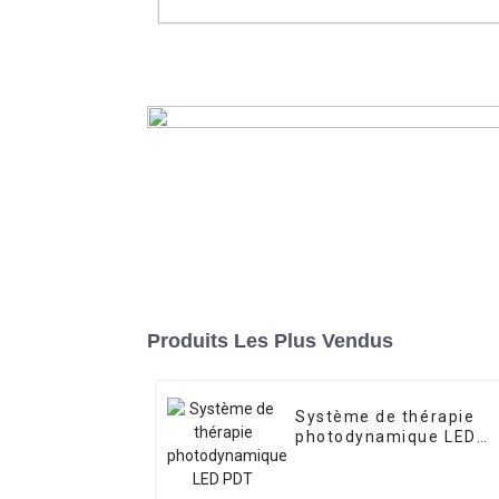
6 dans 1 corps de Lipolaser de cavi
amincissant le système de cavitati
vide de machine
En savoir plus
Produits Les Plus Vendus
Système de thérapie
photodynamique LED
PDT