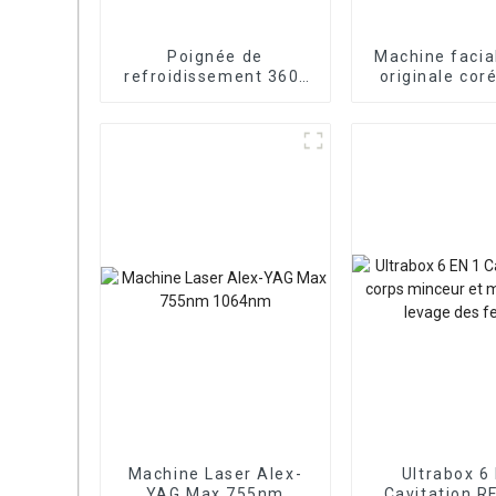
Poignée de
Machine facia
refroidissement 360°
originale cor
double menton
en 1
Cryolipolyse
Congélation des
graisses
Machine Laser Alex-
Ultrabox 6
YAG Max 755nm
Cavitation R