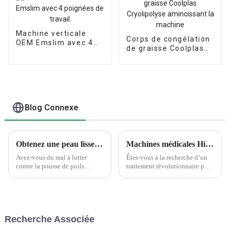
Machine verticale
Corps de congélation
OEM Emslim avec 4
de graisse Coolplas
poignées de travail
Cryolipolyse
amincissant la
machine
Blog Connexe
Obtenez une peau lisse et soyeuse avec la machine d'épilation au laser à diode 808 nm approuvée par la FDA de Beijing Sincoheren
Machines médicales Hifu du principal fournisseur 4D Hifu
Avez-vous du mal à lutter
Êtes-vous à la recherche d’un
contre la pousse de poils
traitement révolutionnaire pour
indésirables ? Vous recherchez
raffermir la peau et réduire les
une peau lisse et sans poils ?
rides ? Sincoheren est l'un des
Ne cherchez pas plus loin que
principaux fournisseurs et
la machine d'épilation au laser
fabricants de machines de
à diode 808 nm approuvée par
beauté, et leur machine Hifu 4D
Recherche Associée
la FDA de Pékin Sincoheren.
6-en-1 est votre...
Cette auberge...