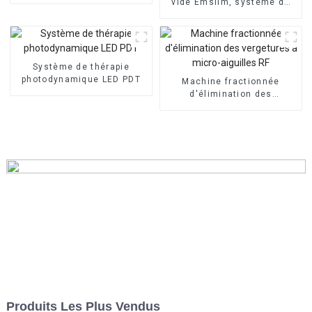
Machine SDL-L
vide Emslim, système de
graisse fraîche 360 ​​2 en 1
de haute qualité
Système de thérapie
photodynamique LED PDT
Machine fractionnée
d'élimination des
vergetures à micro-
aiguilles RF
Produits Les Plus Vendus