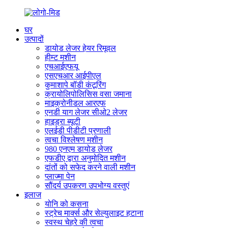
घर
उत्पादों
डायोड लेजर हेयर रिमूवल
हीम्ट मशीन
एचआईएफयू
एसएचआर आईपीएल
कुमाशापे बॉडी कंटूरिंग
क्रायोलिपोलिसिस वसा जमाना
माइक्रोनीडल आरएफ
एनडी याग लेजर सीओ2 लेजर
हाइड्रा ब्यूटी
एलईडी पीडीटी प्रणाली
त्वचा विश्लेषण मशीन
980 एनएम डायोड लेजर
एफडीए द्वारा अनुमोदित मशीन
दांतों को सफेद करने वाली मशीन
प्लाज्मा पेन
सौंदर्य उपकरण उपभोग्य वस्तुएं
इलाज
योनि को कसना
स्ट्रेच मार्क्स और सेल्युलाइट हटाना
स्वस्थ चेहरे की त्वचा