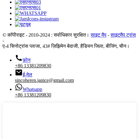
© कॉपीराइट - 2010-2024 : सर्वाधिकार सुरक्षित।
साइट मैप
-
साइटमैप ट्रांस
-
ए-4 सिनोट्रांस प्लाजा, 43# ज़िझिमेन बेदाजी, हैडियन जिला, बीजिंग, चीन।
फ़ोन
+86 13381209830
ई-मेल
sincoheren.janice@gmail.com
Whatsapp
+86 13381209830