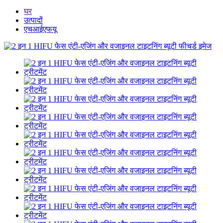
घर
उत्पादों
एचआईएफयू