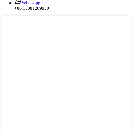
Whatsapp
+86 13381209830