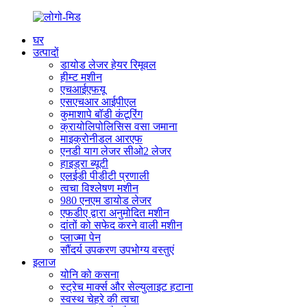
घर
उत्पादों
डायोड लेजर हेयर रिमूवल
हीम्ट मशीन
एचआईएफयू
एसएचआर आईपीएल
कुमाशापे बॉडी कंटूरिंग
क्रायोलिपोलिसिस वसा जमाना
माइक्रोनीडल आरएफ
एनडी याग लेजर सीओ2 लेजर
हाइड्रा ब्यूटी
एलईडी पीडीटी प्रणाली
त्वचा विश्लेषण मशीन
980 एनएम डायोड लेजर
एफडीए द्वारा अनुमोदित मशीन
दांतों को सफेद करने वाली मशीन
प्लाज्मा पेन
सौंदर्य उपकरण उपभोग्य वस्तुएं
इलाज
योनि को कसना
स्ट्रेच मार्क्स और सेल्युलाइट हटाना
स्वस्थ चेहरे की त्वचा