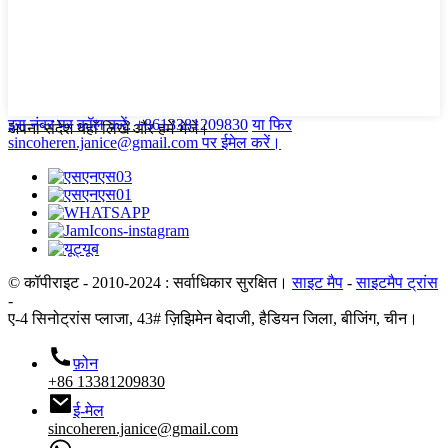
इस नंबर पर कॉल करें: +8613381209830
या फिर
अपना संदेश यहाँ लिखें और हमें भेजें।
sincoheren.janice@gmail.com पर ईमेल करें।
© कॉपीराइट - 2010-2024 : सर्वाधिकार सुरक्षित।
साइट मैप
-
साइटमैप ट्रांस
-
ए-4 सिनोट्रांस प्लाजा, 43# ज़िझिमेन बेदाजी, हैडियन जिला, बीजिंग, चीन।
फ़ोन
+86 13381209830
ई-मेल
sincoheren.janice@gmail.com