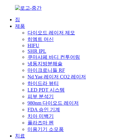
집
제품
다이오드 레이저 제모
히엠트 머신
HIFU
SHR IPL
쿠마샤페 바디 컨투어링
냉동지방분해술
마이크로니들 RF
Nd Yag 레이저 CO2 레이저
하이드라 뷰티
LED PDT 시스템
피부 분석기
980nm 다이오드 레이저
FDA 승인 기계
치아 미백기
플라즈마 펜
미용기기 소모품
치료