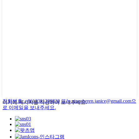
전화번호: +8613381209830
또는 sincoheren.janice@gmail.com으
여기에 메시지를 작성하여 보내주세요.
로 이메일을 보내주세요.