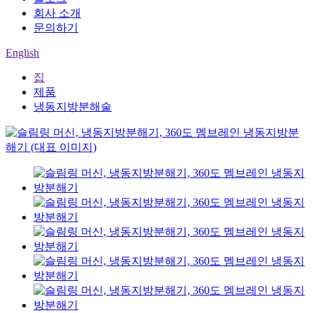
회사 소개
문의하기
English
집
제품
냉동지방분해술