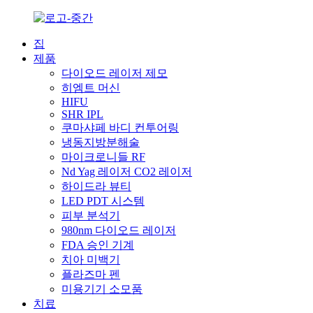
집
제품
다이오드 레이저 제모
히엠트 머신
HIFU
SHR IPL
쿠마샤페 바디 컨투어링
냉동지방분해술
마이크로니들 RF
Nd Yag 레이저 CO2 레이저
하이드라 뷰티
LED PDT 시스템
피부 분석기
980nm 다이오드 레이저
FDA 승인 기계
치아 미백기
플라즈마 펜
미용기기 소모품
치료