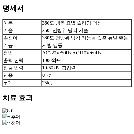
명세서
이름
360도 냉동 요법 슬리밍 머신
기술
360° 전방위 냉각 기술
손잡이
360도 전방위 냉각 기능을 갖춘 듀얼 핸들
기능
지방 냉동
전압
AC220V/50Hz AC110V/60Hz
출력 전력
1000와트
진공 압력
10-50kPa 흡입력
인증
이것
무게
75kg
치료 효과