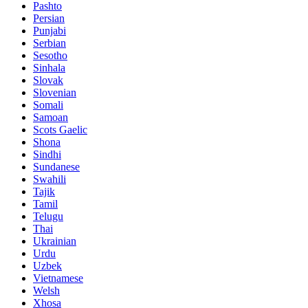
Pashto
Persian
Punjabi
Serbian
Sesotho
Sinhala
Slovak
Slovenian
Somali
Samoan
Scots Gaelic
Shona
Sindhi
Sundanese
Swahili
Tajik
Tamil
Telugu
Thai
Ukrainian
Urdu
Uzbek
Vietnamese
Welsh
Xhosa