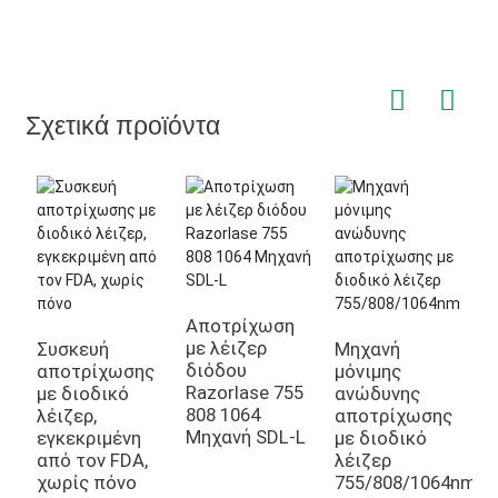
Σχετικά προϊόντα
4
2
μ
Αποτρίχωση
με λέιζερ
Συσκευή
Μηχανή
διόδου
αποτρίχωσης
μόνιμης
Razorlase 755
με διοδικό
ανώδυνης
808 1064
λέιζερ,
αποτρίχωσης
Μηχανή SDL-L
εγκεκριμένη
με διοδικό
από τον FDA,
λέιζερ
χωρίς πόνο
755/808/1064nm