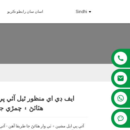
Sindhi
اسان سان رابطو ڪريو
+86 13381209830
ايف ڊي اي منظور ٿيل آئي پي 
Loading...
Loading...
Loading...
Loading...
هٽائڻ ۽ چمڙي ج
آئي پي ايل مشين ۾ ٽي وار هٽائڻ جا طريقا آهن - آئي