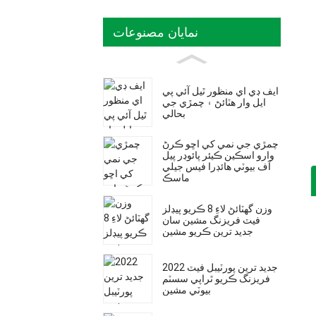
نمايان مصنوعات
ايف ڊي اي منظور ٿيل آئي پي
ايل وار هٽائڻ ۽ چمڙي جي
بحالي
چمڙي جي نمي کي اڇو ڪرڻ
وارو اسڪين ڪيئر پائوڊر پيل
آف بيوٽي ​​هائڊرا فيس جيلي
ماسڪ
وزن گھٽائڻ لاءِ 8 ڪريو پيڊلز
فيٽ فريزنگ مشين سان
جديد ترين ڪريو مشين
2022 جديد ترين پورٽيبل فيٽ
فريزنگ ڪريو ٿراپي سسٽم
بيوٽي ​​مشين