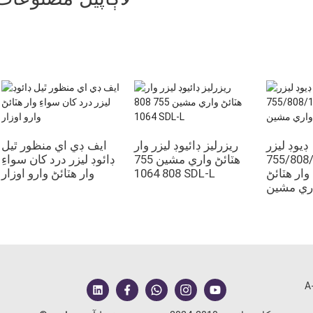
ڊيوڊ ليزر
ريزرليز ڊائيوڊ ليزر وار
ايف ڊي اي منظور ٿيل
755/808/1
هٽائڻ واري مشين 755
ڊائوڊ ليزر درد کان سواءِ
ار هٽائڻ
808 1064 SDL-L
وار هٽائڻ وارو اوزار
ري مشين
A