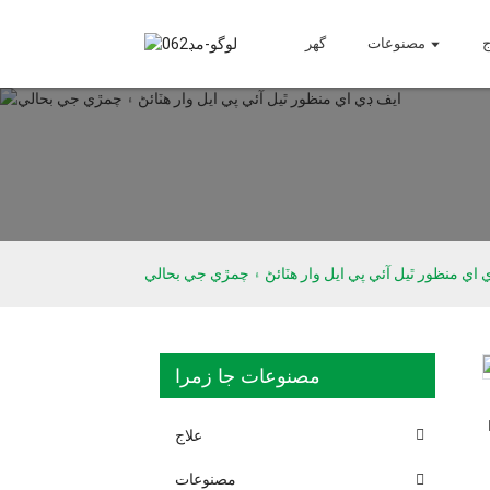
ج
مصنوعات
گھر
 اي منظور ٿيل آئي پي ايل وار هٽائڻ ۽ چمڙي جي بحالي
مصنوعات جا زمرا
Loading...
Loading...
علاج
مصنوعات