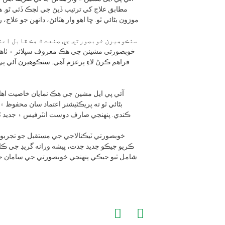
مطابق علاج کي ترتيب ڏيڻ جي لچڪ ڏئي ٿو. هي 
موزون بڻائي ٿو. ڇا اهو وار هٽائڻ، دانهن جو عل
سنڪوهيرن
خوبصورتي مشينن جي هڪ معروف سپلائر ۽ ٺاهيندڙ
فراهم ڪرڻ لاءِ پرعزم آهي.
سنڪوهيرن
آئي پي
آئي پي ايل مشين جي هڪ نمايان خاصيت اها 
بڻائي ٿو ته پريڪٽيشنر اعتماد سان محفوظ 
ڪندي. پنهنجي صارف دوست انٽرفيس ۽ جديد 
خوبصورتي ٽيڪنالاجي جي مستقبل جو تجربو
ڪريو جيڪو جديد جدت، پيشه ورانه گريڊ جي ڪا
شامل ٿيو جيڪي پنهنجي خوبصورتي جي سامان جي