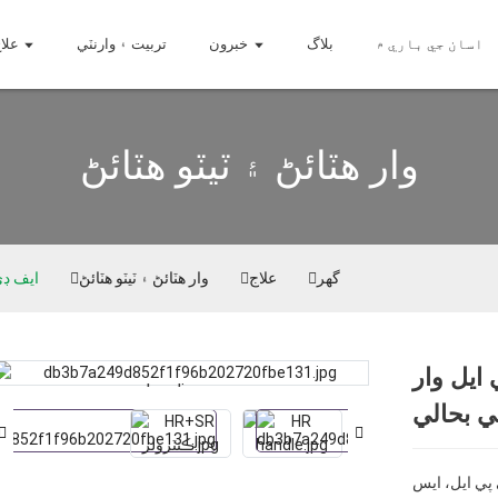
اسان جي باري ۾
بلاگ
خبرون
تربيت ۽ وارنٽي
علا
وار هٽائڻ ۽ ٽيٽو هٽائڻ
گھر
علاج
وار هٽائڻ ۽ ٽيٽو هٽائڻ
ايف ڊي
ايل وار
Loading...
Loading...
ي بحالي
 پي ايل، ايس