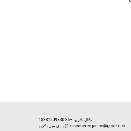
ايس ايڇ آر آءِ پي ايل ڊيوائس
ڪال ڪريو: +86 13381209830
يا اي ميل ڪريو @: sincoheren.janice@gmail.com