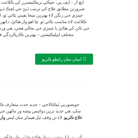
ايڇ آر ۽ ايف پي، جيڪي پريڪٽيشنرز کي ڪلائ
ضرورتن مطابق علاج کي ترتيب ڏيڻ جي لچڪ ڏين 
چمڙي جي رنگن لاءِ بهترين نتيجا يقيني بڻائي ٿو،
ڪلائنٽ لاءِ مناسب بڻائي ٿو. ڇا اهو وار هٽائڻ، دانه
جي نالن کي هٽائڻ يا چمڙي جي بحالي هجي، هي ورس
مختلف ايپليڪيشنن ۾ بهترين ڪارڪردگي فراهم ڪري ٿو.
اسان سان رابطو ڪريو
خوبصورتي ٽيڪنالاجي ۾ جديد جدت متعارف ڪ
سان، هي جديد ترين ڊوائيس پيشه ور ماڻهن جي 
علاج ڪريو
. لاءِ ٽن وقف ٿيل هينڊلز سان ليس
وار
آئي پي ايل مشين ۾ وار هٽائڻ جا ٽي طريقا آهن -