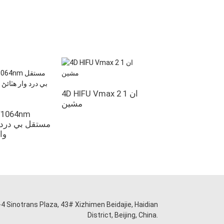
4D HIFU Vmax 2 ان 1
مشين
 ڊي اي ۽ ٽي يو وي
يڪل سي اي منظور
064nm
يس ايڇ آر آءِ پي ايل
مستقل بي درد و
ڊيوائس
وا
-4 Sinotrans Plaza, 43# Xizhimen Beidajie, Haidian
District, Beijing, China.