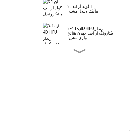
3 ان 1 گولڊ آر ايف
مائڪرونيڊل مشين
3-ان-1 4D HIFU ريڊار
ڪارونگ آر ايف جھرڻ هٽائڻ
واري مشين
ملٽي فنڪشنل 5 ان 1 5 ڊي
HIFU مائڪرونيڊل RF Vmax
HIFU ليپوسونڪ باڊي سلمنگ
۽ چمڙي کي مضبوط ڪرڻ
واري فيس لفٽ مشين
4D HIFU Vmax 2 ان 1 مشين
ايف ڊي اي منظور ٿيل ڊائوڊ
ليزر درد کان سواءِ وار هٽائڻ
وارو اوزار
ايف ڊي اي ۽ ٽي يو وي
ميڊيڪل سي اي منظور ٿيل