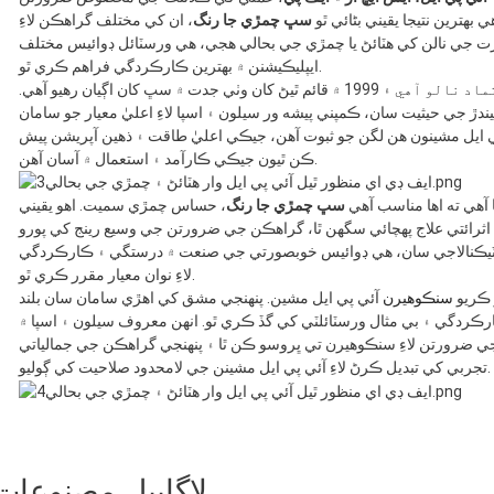
بهترين نتيجا يقيني بڻائي ٿو
سڀ چمڙي جا رنگ
، ان کي مختلف گراهڪن لاءِ
اج، رت جي نالن کي هٽائڻ يا چمڙي جي بحالي هجي، هي ورسٽائل ڊوائيس مختلف
ايپليڪيشنن ۾ بهترين ڪارڪردگي فراهم ڪري ٿو.
خوبصورتي جي صنعت ۾ هڪ قابل اعتماد نالو آهي ۽ 1999 ۾ قائم ٿيڻ کان وٺي جدت ۾ سڀ کان اڳيان رهيو آهي.
 جي حيثيت سان، ڪمپني پيشه ور سيلون ۽ اسپا لاءِ اعليٰ معيار جو سامان
 ايل مشينون هن لگن جو ثبوت آهن، جيڪي اعليٰ طاقت ۽ ذهين آپريشن پيش
ڪن ٿيون جيڪي ڪارآمد ۽ استعمال ۾ آسان آهن.
آهي ته اها مناسب آهي
سڀ چمڙي جا رنگ
، حساس چمڙي سميت. اهو يقيني
۽ اثرائتي علاج پهچائي سگهن ٿا، گراهڪن جي ضرورتن جي وسيع رينج کي پورو
ٽيڪنالاجي سان، هي ڊوائيس خوبصورتي جي صنعت ۾ درستگي ۽ ڪارڪردگي
لاءِ نوان معيار مقرر ڪري ٿو.
 ڪريو
سنڪوهيرن
آئي پي ايل مشين. پنهنجي مشق کي اهڙي سامان سان بلند
رڪردگي ۽ بي مثال ورسٽائلٽي کي گڏ ڪري ٿو. انهن معروف سيلون ۽ اسپا ۾
 ضرورتن لاءِ سنڪوهيرن تي ڀروسو ڪن ٿا ۽ پنهنجي گراهڪن جي جمالياتي
تجربي کي تبديل ڪرڻ لاءِ آئي پي ايل مشينن جي لامحدود صلاحيت کي ڳوليو.
لاڳاپيل مصنوعات