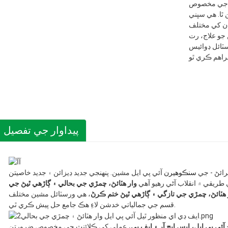
نٽ جي مخصوص
ٿا. هي سڀني
 ان کي مختلف
ن جو علاج، رت
ٽائل ڊوائيس
پيداوار جي تفصيل
رائڻ - جي
سنڪوهيرن
آئي پي ايل مشين. پنهنجي جديد ڊيزائن ۽ جديد خاصيتن
طريقي ۾ انقلاب آڻي رهيو آهي
وار هٽائڻ، چمڙي جي بحالي ۽ ڳاڙهي ٿيڻ جي
 هٽائڻ، چمڙي جي تازگي ۽ ڳاڙهي ٿيڻ ختم ڪرڻ
، هي ورسٽائل مشين مختلف
قسم جي جمالياتي خدشن لاءِ هڪ جامع حل پيش ڪري ٿي.
آئي پي ايل، ايس ايڇ آر ۽ ايف پي
، عملي کي ڪلائنٽ جي مخصوص ضرورتن