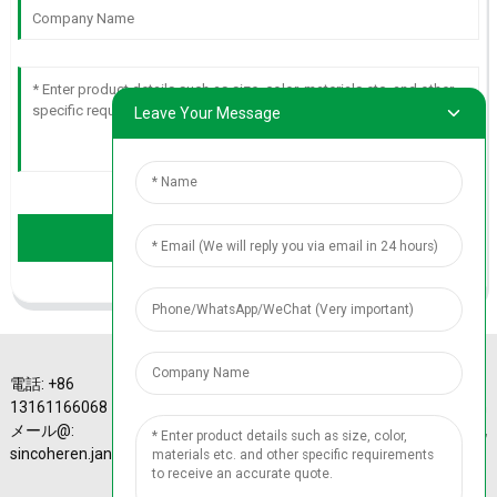
Leave Your Message
Send
電話: +86
A-4 Sinotrans Plaza、
13161166068 または
43# Xizhimen
メール@:
Beidajie、海淀区、北
©著作権 - 2010-2024 :
sincoheren.janice@gmail.com
京、中国。
全著作権所有、北京
ICP No. 13014367-55