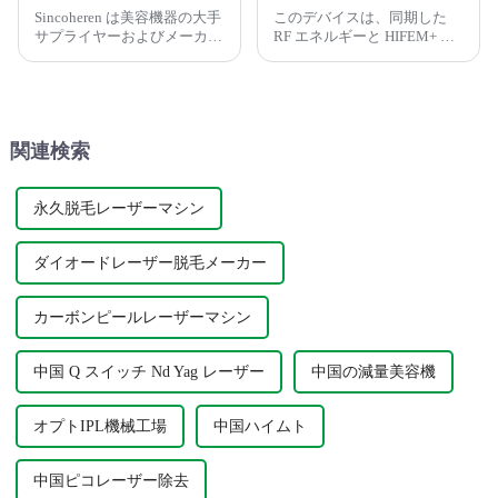
Sincoheren は美容機器の大手
このデバイスは、同期した
サプライヤーおよびメーカー
RF エネルギーと HIFEM+ エ
であり、サロン用および個人
ネルギーを同時に放射するア
用のさまざまなプロ仕様の脱
プリケーターに基づいていま
毛機器を提供しています。
す。 30分間のセッションで
脂肪の除去と筋肉の増強を同
時に行います。 無線周波の
関連検索
せいで…
永久脱毛レーザーマシン
ダイオードレーザー脱毛メーカー
カーボンピールレーザーマシン
中国 Q スイッチ Nd Yag レーザー
中国の減量美容機
オプトIPL機械工場
中国ハイムト
中国ピコレーザー除去