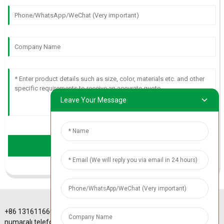
Leave Your Message
Send
+86 13161166068
A-4 Sinotrans Plaza,
numaralı telefonu
43# Xizhimen