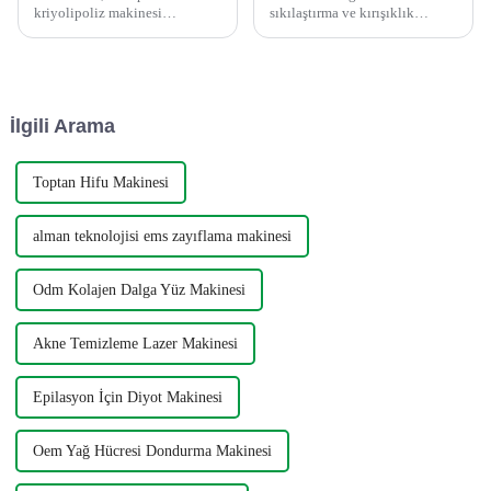
kriyolipoliz makinesi
sıkılaştırma ve kırışıklık
aracılığıyla en son kriyolipoliz
azaltma tedavisi mi
teknolojisini sunan lider bir
arıyorsunuz? Sincoheren,
güzellik makinesi tedarikçisi
güzellik makinelerinin lider
ve üreticisidir.
tedarikçisi ve üreticisidir ve
6'sı 1 arada 4D Hifu makinesi
İlgili Arama
sizin ...
Toptan Hifu Makinesi
alman teknolojisi ems zayıflama makinesi
Odm Kolajen Dalga Yüz Makinesi
Akne Temizleme Lazer Makinesi
Epilasyon İçin Diyot Makinesi
Oem Yağ Hücresi Dondurma Makinesi