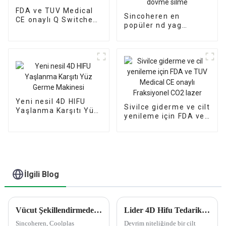
FDA ve TUV Medical
Sincoheren en
CE onaylı Q Switched
popüler nd yag
Nd YAG Lazer
lazer/dövme silme
makinesi/mini nd yag
lazer dövme silme
Yeni nesil 4D HIFU
Sivilce giderme ve cilt
Yaşlanma Karşıtı Yüz
yenileme için FDA ve
Germe Makinesi
TUV Medical CE
onaylı Fraksiyonel
CO2 lazer
İlgili Blog
Vücut Şekillendirmede Sincoheren Coolplas Cryolipoliz'in Faydalarını Keşfedin
Lider 4D Hifu Tedarikçisinden Tıbbi Hifu Makineleri
Sincoheren, Coolplas
Devrim niteliğinde bir cilt