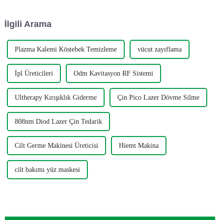
prosedürlerimizle cildi
farklı başlıklar kullanılır. Masaj
pürüzsüzleştirin, kaldırın ve
başlığı dönel hareketle
İlgili Arama
sıkılaştırın. RadyoFrequency
dönecek şekilde tahrik edilir.
çok yönlü bir sk...
Plazma Kalemi Köstebek Temizleme
vücut zayıflama
İpl Üreticileri
Odm Kavitasyon RF Sistemi
Ultherapy Kırışıklık Giderme
Çin Pico Lazer Dövme Silme
808nm Diod Lazer Çin Tedarik
Cilt Germe Makinesi Üreticisi
Hiemt Makina
cilt bakımı yüz maskesi