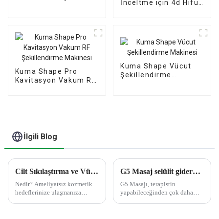
İnceltme için 4d Hifu
Radar Gravür
Kartuş Hifu (yüksek
Liposonik RF
Yoğunluklu
Mikroiğne
Odaklanmış Ultrason)
Hifu 4d ve Vmax
Kuma Shape Vücut
Kuma Shape Pro
Şekillendirme
Kavitasyon Vakum RF
Makinesi
Şekillendirme
Makinesi
İlgili Blog
Cilt Sıkılaştırma ve Vücut Şekillendirme için Radyo Frekansı
G5 Masaj selülit giderme cihazı
Nedir? Ameliyatsız kozmetik
G5 Masajı, terapistin
hedeflerinize ulaşmanıza
yapabileceğinden çok daha
yardımcı olacak ağrısız bir
derinlere inen mekanik bir
yöntem olan gelişmiş
masajdır. Farklı masaj
RadyoFrekans
tekniklerini taklit etmek için