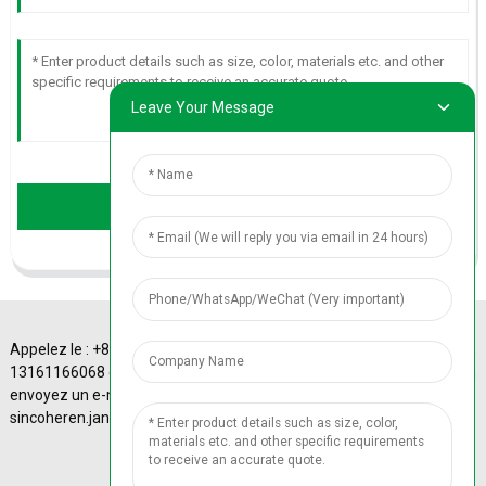
Leave Your Message
Send
Appelez le : +86
A-4 Sinotrans Plaza,
13161166068 ou
43# Xizhimen
envoyez un e-mail à :
Beidajie, district de
© Copyright - 2010-
sincoheren.janice@gmail.com
Haidian, Pékin, Chine.
2024 : Tous droits
réservés. Beijing ICP
No. 13014367-55
Plan