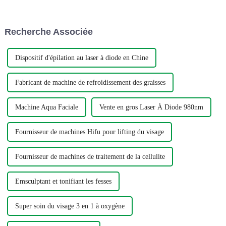
de donner naissance à un bébé
cutanées, allant des problèmes
et que vous avez la peau
de pigmentation aux cicatrices
gonflée et lâche, alors vous ne
d’acné et au-delà.
Recherche Associée
devriez pas manquer la suite...
Dispositif d'épilation au laser à diode en Chine
Fabricant de machine de refroidissement des graisses
Machine Aqua Faciale
Vente en gros Laser À Diode 980nm
Fournisseur de machines Hifu pour lifting du visage
Fournisseur de machines de traitement de la cellulite
Emsculptant et tonifiant les fesses
Super soin du visage 3 en 1 à oxygène