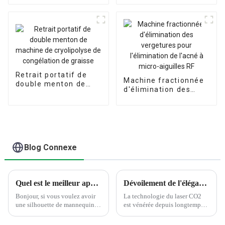
graisses
Medical
Retrait portatif de
Machine fractionnée
double menton de
d'élimination des
machine de
vergetures pour
cryolipolyse de
l'élimination de l'acné
congélation de
à micro-aiguilles RF
graisse
Blog Connexe
Quel est le meilleur appareil pour réduire la cellulite et raffermir la peau ?
Dévoilement de l'élégance du laser CO2 fractionné Monaliza : votre chemin vers une peau radieuse
Bonjour, si vous voulez avoir
La technologie du laser CO2
une silhouette de mannequin,
est vénérée depuis longtemps
mais que la peau est tendue et
pour sa capacité à traiter une
pleine de charme, si vous venez
myriade d’imperfections